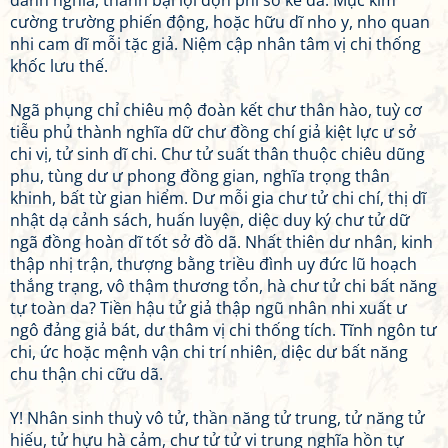
danh nghĩa, thành bại lợi độn phi sở kế dã. Mục kim
cường trường phiến động, hoặc hữu dĩ nho y, nho quan
nhi cam dĩ mỗi tặc giả. Niệm cập nhân tâm vị chi thống
khốc lưu thế.
Ngã phụng chỉ chiêu mộ đoàn kết chư thân hào, tuỳ cơ
tiễu phủ thành nghĩa dữ chư đồng chí giả kiệt lực ư sở
chi vị, tử sinh dĩ chi. Chư tử suất thân thuộc chiêu dũng
phu, tùng dư ư phong đồng gian, nghĩa trọng thân
khinh, bất từ gian hiểm. Dư mỗi gia chư tử chi chí, thị dĩ
nhật dạ cảnh sách, huấn luyện, diệc duy ký chư tử dữ
ngã đồng hoàn dĩ tốt sở đồ dã. Nhất thiên dư nhân, kinh
thập nhị trận, thượng bằng triều đình uy đức lũ hoạch
thắng trạng, vô thậm thương tổn, hà chư tử chi bất năng
tự toàn da? Tiền hậu tử giả thập ngũ nhân nhi xuất ư
ngô đảng giả bát, dư thâm vị chi thống tích. Tĩnh ngôn tư
chi, ức hoặc mệnh vận chi trí nhiên, diệc dư bất năng
chu thận chi cữu dã.
Y! Nhân sinh thuỳ vô tử, thần năng tử trung, tử năng tử
hiếu, tử hựu hà cảm, chư tử tử vi trung nghĩa hồn tự