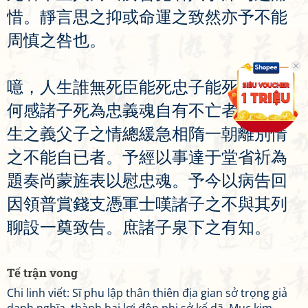
惜
。
靜
言
思
之
抑
或
命
運
之
致
然
亦
予
不
能
周
慎
之
咎
也
。
噫
，
人
生
誰
無
死
臣
能
死
忠
子
能
死
孝
死
又
何
感
諸
子
死
為
忠
義
魂
自
有
不
亡
者
存
弟
師
生
之
義
父
子
之
情
總
緩
急
相
隋
一
朝
離
別
情
之
不
能
自
已
者
。
予
經
以
事
達
于
堂
省
祈
為
題
奏
尚
蒙
旌
表
以
慰
忠
魂
。
予
今
以
病
告
回
因
領
普
賞
錢
支
憑
軍
士
嘆
諸
子
之
不
與
其
列
聊
設
一
奠
致
告
。
庶
諸
子
泉
下
之
有
知
。
Tế trận vong
Chi linh viết: Sĩ phu lập thân thiên địa gian sở trọng giả