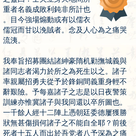
重
者
名
義
成
敗
利
鈍
非
所
計
也
。
目
今
強
場
煽
動
或
有
以
儒
衣
儒
冠
而
甘
以
浼
賊
者
。
念
及
人
心
為
之
痛
哭
流
洟
。
我
奉
旨
招
募
團
結
諸
紳
豪
隋
机
勦
撫
城
義
與
諸
同
志
者
渴
力
於
所
之
為
死
生
以
之
。
諸
子
率
親
屬
招
勇
夫
從
予
於
鋒
銅
間
義
重
身
輕
不
辭
艱
險
。
予
每
嘉
諸
子
之
志
是
以
日
夜
警
策
訓
練
亦
惟
冀
諸
子
與
我
同
還
以
卒
所
圖
也
。
一
千
餘
人
經
十
二
陣
上
憑
朝
廷
委
德
屢
獲
勝
狀
無
甚
傷
損
何
諸
子
之
不
能
自
全
耶
？
前
後
死
者
十
五
人
而
出
於
吾
党
者
八
予
深
為
之
痛