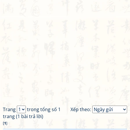
Trang
trong tổng số 1
Xếp theo:
trang (1 bài trả lời)
[
1
]