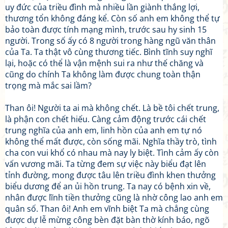
uy đức của triều đình mà nhiều lần giành thắng lợi,
thương tổn không đáng kể. Còn số anh em không thể tự
bảo toàn được tính mạng mình, trước sau hy sinh 15
người. Trong số ấy có 8 người trong hàng ngũ văn thân
của Ta. Ta thật vô cùng thương tiếc. Bình tĩnh suy nghĩ
lại, hoặc có thể là vận mệnh sui ra như thế chăng và
cũng do chính Ta không làm được chung toàn thận
trọng mà mắc sai lầm?
Than ôi! Người ta ai mà không chết. Là bề tôi chết trung,
là phận con chết hiếu. Càng cảm động trước cái chết
trung nghĩa của anh em, linh hồn của anh em tự nó
không thể mất được, còn sống mãi. Nghĩa thầy trò, tình
cha con vui khổ có nhau mà nay ly biệt. Tình cảm ấy còn
vấn vương mãi. Ta từng đem sự việc này biểu đạt lên
tỉnh đường, mong được tâu lên triều đình khen thưởng
biểu dương để an ủi hồn trung. Ta nay có bệnh xin về,
nhân được lĩnh tiền thưởng cũng là nhờ công lao anh em
quân số. Than ôi! Anh em vĩnh biệt Ta mà chẳng cùng
được dự lễ mừng công bèn đặt bàn thờ kính báo, ngõ