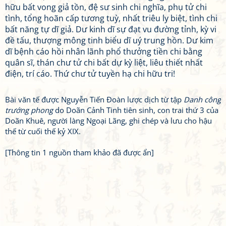
hữu bất vong giả tồn, đệ sư sinh chi nghĩa, phụ tử chi
tình, tổng hoãn cấp tương tuỳ, nhất triêu ly biệt, tình chi
bất năng tự dĩ giả. Dư kinh dĩ sự đạt vu đường tỉnh, kỳ vi
đề tấu, thượng mông tinh biểu dĩ uý trung hồn. Dư kim
dĩ bệnh cáo hồi nhân lãnh phổ thưởng tiền chi bằng
quân sĩ, thán chư tử chi bất dự kỳ liệt, liêu thiết nhất
điện, trí cáo. Thứ chư tử tuyền hạ chi hữu tri!
Bài văn tế được Nguyễn Tiến Đoàn lược dịch từ tập
Danh công
trướng phong
do Doãn Cảnh Tinh tiên sinh, con trai thứ 3 của
Doãn Khuê, người làng Ngoại Lãng, ghi chép và lưu cho hậu
thế từ cuối thế kỷ XIX.
[Thông tin 1 nguồn tham khảo đã được ẩn]