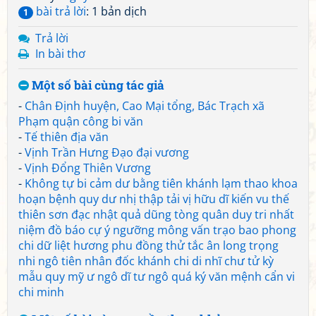
bài trả lời
: 1 bản dịch
1
Trả lời
In bài thơ
Một số bài cùng tác giả
-
Chân Định huyện, Cao Mại tổng, Bác Trạch xã
Phạm quận công bi văn
-
Tế thiên địa văn
-
Vịnh Trần Hưng Đạo đại vương
-
Vịnh Đổng Thiên Vương
-
Không tự bi cảm dư bằng tiên khánh lạm thao khoa
hoạn bệnh quy dư nhị thập tải vị hữu dĩ kiến vu thế
thiên sơn đạc nhật quả dũng tòng quân duy tri nhất
niệm đồ báo cự ý ngưỡng mông vấn trạo bao phong
chi dữ liệt hương phu đồng thử tắc ân long trọng
nhi ngô tiên nhân đốc khánh chi di nhĩ chư tử kỳ
mẫu quy mỹ ư ngô dĩ tư ngô quá ký văn mệnh cẩn vi
chi minh