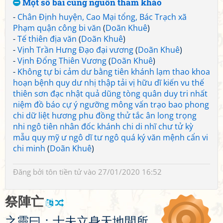
Một số bài cùng nguồn tham khảo
-
Chân Định huyện, Cao Mại tổng, Bác Trạch xã
Phạm quận công bi văn
(
Doãn Khuê
)
-
Tế thiên địa văn
(
Doãn Khuê
)
-
Vịnh Trần Hưng Đạo đại vương
(
Doãn Khuê
)
-
Vịnh Đổng Thiên Vương
(
Doãn Khuê
)
-
Không tự bi cảm dư bằng tiên khánh lạm thao khoa
hoạn bệnh quy dư nhị thập tải vị hữu dĩ kiến vu thế
thiên sơn đạc nhật quả dũng tòng quân duy tri nhất
niệm đồ báo cự ý ngưỡng mông vấn trạo bao phong
chi dữ liệt hương phu đồng thử tắc ân long trọng
nhi ngô tiên nhân đốc khánh chi di nhĩ chư tử kỳ
mẫu quy mỹ ư ngô dĩ tư ngô quá ký văn mệnh cẩn vi
chi minh
(
Doãn Khuê
)
Đăng bởi
tôn tiền tử
vào 27/01/2020 16:52
祭
陣
亡
之
靈
曰
：
士
夫
立
身
天
地
間
所