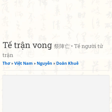
Tế trận vong
祭陣亡 • Tế người tử
trận
Thơ
»
Việt Nam
»
Nguyễn
»
Doãn Khuê