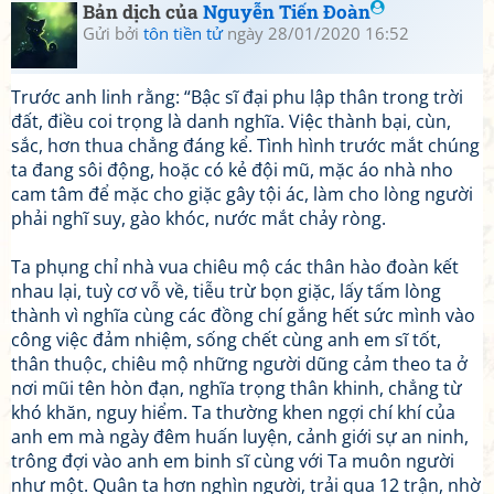
Bản dịch của
Nguyễn Tiến Đoàn
Gửi bởi
tôn tiền tử
ngày 28/01/2020 16:52
Trước anh linh rằng: “Bậc sĩ đại phu lập thân trong trời
đất, điều coi trọng là danh nghĩa. Việc thành bại, cùn,
sắc, hơn thua chẳng đáng kể. Tình hình trước mắt chúng
ta đang sôi động, hoặc có kẻ đội mũ, mặc áo nhà nho
cam tâm để mặc cho giặc gây tội ác, làm cho lòng người
phải nghĩ suy, gào khóc, nước mắt chảy ròng.
Ta phụng chỉ nhà vua chiêu mộ các thân hào đoàn kết
nhau lại, tuỳ cơ vỗ về, tiễu trừ bọn giặc, lấy tấm lòng
thành vì nghĩa cùng các đồng chí gắng hết sức mình vào
công việc đảm nhiệm, sống chết cùng anh em sĩ tốt,
thân thuộc, chiêu mộ những người dũng cảm theo ta ở
nơi mũi tên hòn đạn, nghĩa trọng thân khinh, chẳng từ
khó khăn, nguy hiểm. Ta thường khen ngợi chí khí của
anh em mà ngày đêm huấn luyện, cảnh giới sự an ninh,
trông đợi vào anh em binh sĩ cùng với Ta muôn người
như một. Quân ta hơn nghìn người, trải qua 12 trận, nhờ