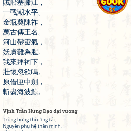
賊
船
塞
滕
江
，
一
戰
潮
水
平
。
金
瓶
奠
陳
祚
，
萬
古
傳
王
名
。
河
山
帶
靈
氣
，
妖
虜
難
為
腥
。
我
來
拜
祠
下
，
壯
懷
忽
欲
鳴
。
原
借
匣
中
劍
，
斬
盡
海
波
鯨
。
Vịnh Trần Hưng Đạo đại vương
Trùng hưng thị công tái,
Nguyên phụ hệ thần minh.