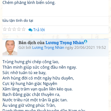
Chém phăng kình biển sóng.
tửu tận tình do tại
☆
☆
☆
☆
☆
Trả lời
Bản dịch của
Lương Trọng Nhàn
Gửi bởi
Lương Trọng Nhàn
ngày 20/06/2021 19:52
Trùng hưng ghi chép công lao,
Thần minh giúp sức công đầu nên ngay.
Sức nhờ tuấn tú xe bay,
Anh hùng đời có một ngày hữu duyên,
Cực kỳ hung hãn giặc Nguyên
Xâm lăng trăm vạn quân liền kéo qua.
Bạch Đằng giặc chật thuyền ra,
Nước triều rút một trận là giặc tan.
Âu vàng giữ vững phúc Trần,
Danh thơm muôn thuở truyền dân Nam này.