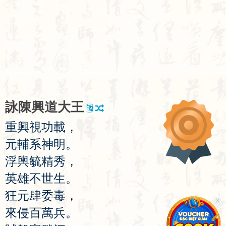
詠
陳
興
道
大
王
重
興
視
功
載
，
元
輔
系
神
明
。
浮
輿
毓
精
秀
，
英
雄
不
世
生
。
狂
元
肆
委
毒
，
來
侵
百
萬
兵
。