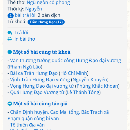
Thể thơ:
Ngũ ngôn cổ phong
Thời kỳ:
Nguyễn
bài trả lời
: 2 bản dịch
2
Từ khoá:
Trần Hưng Đạo (17)
Trả lời
In bài thơ
Một số bài cùng từ khoá
-
Vãn thượng tướng quốc công Hưng Đạo đại vương
(
Phạm Ngũ Lão
)
-
Bài ca Trần Hưng Đạo
(
Hồ Chí Minh
)
-
Vịnh Trần Hưng Đạo vương
(
Nguyễn Khuyến
)
-
Vọng Hưng Đạo đại vương từ
(
Phùng Khắc Khoan
)
-
Quá Hưng Đạo Vương từ
(
Lê Thánh Tông
)
Một số bài cùng tác giả
-
Chân Định huyện, Cao Mại tổng, Bác Trạch xã
Phạm quận công bi văn
-
Tế thiên địa văn