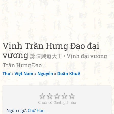
Vịnh Trần Hưng Đạo đại
vương
詠陳興道大王 • Vịnh đại vương
Trần Hưng Đạo
Thơ
»
Việt Nam
»
Nguyễn
»
Doãn Khuê
☆
☆
☆
☆
☆
Chưa có đánh giá nào
Ngôn ngữ:
Chữ Hán