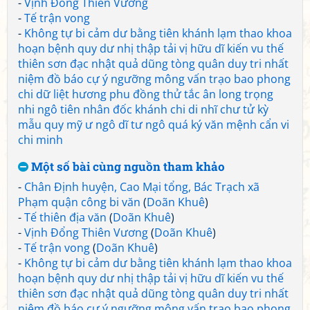
-
Vịnh Đổng Thiên Vương
-
Tế trận vong
-
Không tự bi cảm dư bằng tiên khánh lạm thao khoa
hoạn bệnh quy dư nhị thập tải vị hữu dĩ kiến vu thế
thiên sơn đạc nhật quả dũng tòng quân duy tri nhất
niệm đồ báo cự ý ngưỡng mông vấn trạo bao phong
chi dữ liệt hương phu đồng thử tắc ân long trọng
nhi ngô tiên nhân đốc khánh chi di nhĩ chư tử kỳ
mẫu quy mỹ ư ngô dĩ tư ngô quá ký văn mệnh cẩn vi
chi minh
Một số bài cùng nguồn tham khảo
-
Chân Định huyện, Cao Mại tổng, Bác Trạch xã
Phạm quận công bi văn
(
Doãn Khuê
)
-
Tế thiên địa văn
(
Doãn Khuê
)
-
Vịnh Đổng Thiên Vương
(
Doãn Khuê
)
-
Tế trận vong
(
Doãn Khuê
)
-
Không tự bi cảm dư bằng tiên khánh lạm thao khoa
hoạn bệnh quy dư nhị thập tải vị hữu dĩ kiến vu thế
thiên sơn đạc nhật quả dũng tòng quân duy tri nhất
niệm đồ báo cự ý ngưỡng mông vấn trạo bao phong