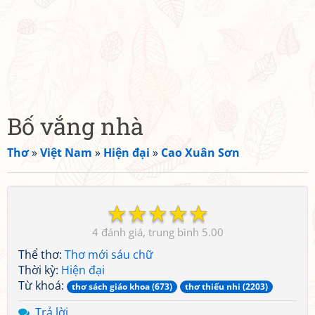
Bố vắng nhà
Thơ
»
Việt Nam
»
Hiện đại
»
Cao Xuân Sơn
☆
☆
☆
☆
☆
4
5.00
Thể thơ:
Thơ mới sáu chữ
Thời kỳ:
Hiện đại
Từ khoá:
thơ sách giáo khoa (673)
thơ thiếu nhi (2203)
Trả lời