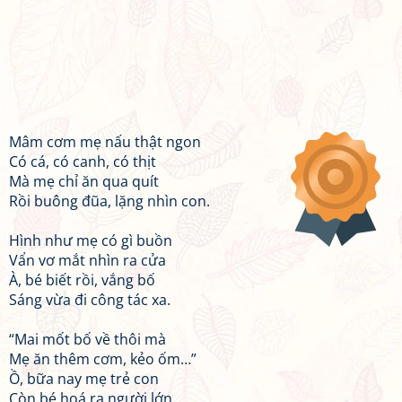
Mâm cơm mẹ nấu thật ngon
Có cá, có canh, có thịt
Mà mẹ chỉ ăn qua quít
Rồi buông đũa, lặng nhìn con.
Hình như mẹ có gì buồn
Vẩn vơ mắt nhìn ra cửa
À, bé biết rồi, vắng bố
Sáng vừa đi công tác xa.
“Mai mốt bố về thôi mà
Mẹ ăn thêm cơm, kẻo ốm…”
Ồ, bữa nay mẹ trẻ con
Còn bé hoá ra người lớn.