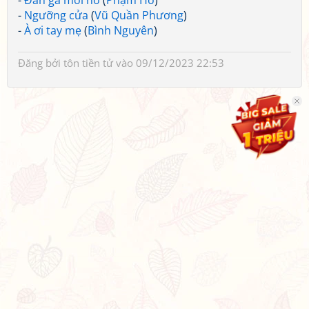
-
Đàn gà mới nở
(
Phạm Hổ
)
-
Ngưỡng cửa
(
Vũ Quần Phương
)
-
À ơi tay mẹ
(
Bình Nguyên
)
Đăng bởi
tôn tiền tử
vào 09/12/2023 22:53