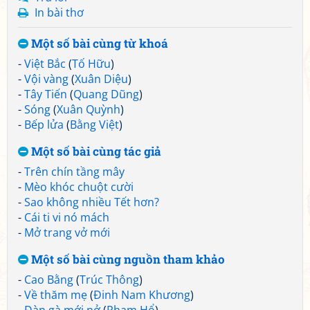
In bài thơ
Một số bài cùng từ khoá
-
Việt Bắc
(
Tố Hữu
)
-
Vội vàng
(
Xuân Diệu
)
-
Tây Tiến
(
Quang Dũng
)
-
Sóng
(
Xuân Quỳnh
)
-
Bếp lửa
(
Bằng Việt
)
Một số bài cùng tác giả
-
Trên chín tầng mây
-
Mèo khóc chuột cười
-
Sao không nhiều Tết hơn?
-
Cái ti vi nó mách
-
Mở trang vở mới
Một số bài cùng nguồn tham khảo
-
Cao Bằng
(
Trúc Thông
)
-
Về thăm mẹ
(
Đinh Nam Khương
)