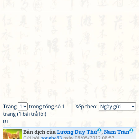
Trang
trong tổng số 1
Xếp theo:
trang (1 bài trả lời)
[
1
]
Bản dịch của
Lương Duy Thứ
,
Nam Trân
Gửi bởi
hongha83
ngày 08/05/2012 08:57