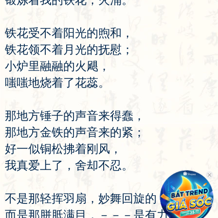
铁
花
受
不
着
阳
光
的
煦
和
，
铁
花
领
不
着
月
光
的
抚
慰
；
小
炉
里
融
融
的
火
飓
，
嗤
嗤
地
烧
着
了
花
蕊
。
那
地
方
锤
子
的
声
音
来
得
蠢
，
那
地
方
金
铁
的
声
音
来
的
紧
；
好
一
似
铜
松
拂
着
刚
风
，
我
真
爱
上
了
，
舍
却
不
忍
。
不
是
那
轻
挥
羽
扇
，
妙
舞
回
旋
的
－－－
而
是
那
胼
胝
满
目
，－－－
是
有
力
的
掌
。