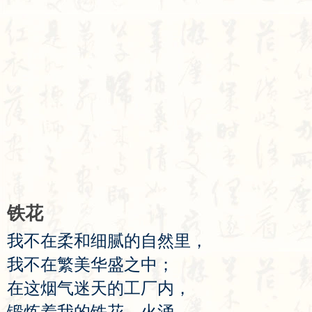
铁
花
我
不
在
柔
和
细
腻
的
自
然
里
，
我
不
在
繁
美
华
盛
之
中
；
在
这
烟
气
迷
天
的
工
厂
内
，
锻
炼
着
我
的
铁
花
，
火
涌
。