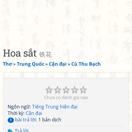
Hoa sắt
铁花
Thơ
»
Trung Quốc
»
Cận đại
»
Cù Thu Bạch
☆
☆
☆
☆
☆
Chưa có đánh giá nào
Ngôn ngữ:
Tiếng Trung hiện đại
Thời kỳ:
Cận đại
bài trả lời
: 1 bản dịch
1
Trả lời