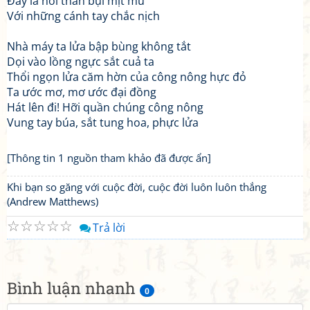
Đây là nơi than bụi mịt mù
Với những cánh tay chắc nịch
Nhà máy ta lửa bập bùng không tắt
Dọi vào lồng ngực sắt cuả ta
Thổi ngọn lửa căm hờn của công nông hực đỏ
Ta ước mơ, mơ ước đại đồng
Hát lên đi! Hỡi quần chúng công nông
Vung tay búa, sắt tung hoa, phực lửa
[Thông tin 1 nguồn tham khảo đã được ẩn]
Khi bạn so găng với cuộc đời, cuộc đời luôn luôn thắng
(Andrew Matthews)
☆
☆
☆
☆
☆
Trả lời
Bình luận nhanh
0