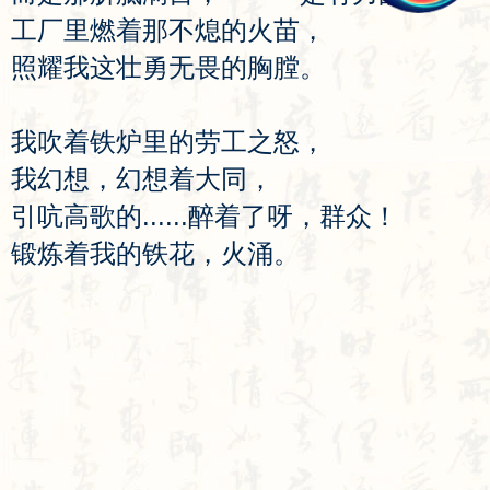
工
厂
里
燃
着
那
不
熄
的
火
苗
，
照
耀
我
这
壮
勇
无
畏
的
胸
膛
。
我
吹
着
铁
炉
里
的
劳
工
之
怒
，
我
幻
想
，
幻
想
着
大
同
，
引
吭
高
歌
的
......
醉
着
了
呀
，
群
众
！
锻
炼
着
我
的
铁
花
，
火
涌
。