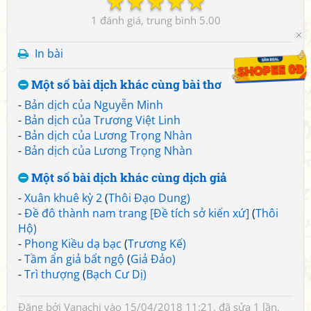
☆
☆
☆
☆
☆
1
5.00
In bài
Một số bài dịch khác cùng bài thơ
-
Bản dịch của Nguyễn Minh
-
Bản dịch của Trương Việt Linh
-
Bản dịch của Lương Trọng Nhàn
-
Bản dịch của Lương Trọng Nhàn
Một số bài dịch khác cùng dịch giả
-
Xuân khuê kỳ 2
(
Thôi Đạo Dung)
-
Đề đô thành nam trang [Đề tích sở kiến xứ]
(
Thôi
Hộ)
-
Phong Kiều dạ bạc
(
Trương Kế)
-
Tầm ẩn giả bất ngộ
(
Giả Đảo)
-
Trì thượng
(
Bạch Cư Dị)
Đăng bởi
Vanachi
vào 15/04/2018 11:21, đã sửa 1 lần,