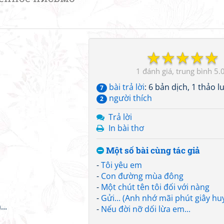
☆
☆
☆
☆
☆
1
5.
bài trả lời
: 6 bản dịch, 1 thảo l
7
người thích
2
Trả lời
In bài thơ
Một số bài cùng tác giả
-
Tôi yêu em
-
Con đường mùa đông
-
Một chút tên tôi đối với nàng
-
Gửi... (Anh nhớ mãi phút giây hu
..
-
Nếu đời nỡ dối lừa em...