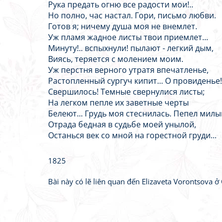
Рука предать огню все радости мои!..
Но полно, час настал. Гори, письмо любви.
Готов я; ничему душа моя не внемлет.
Уж пламя жадное листы твои приемлет...
Минуту!.. вспыхнули! пылают - легкий дым,
Виясь, теряется с молением моим.
Уж перстня верного утратя впечатленье,
Растопленный сургуч кипит... О провиденье!
Свершилось! Темные свернулися листы;
На легком пепле их заветные черты
Белеют... Грудь моя стеснилась. Пепел милы
Отрада бедная в судьбе моей унылой,
Останься век со мной на горестной груди...
1825
Bài này có lẽ liên quan đến Elizaveta Vorontsova ở