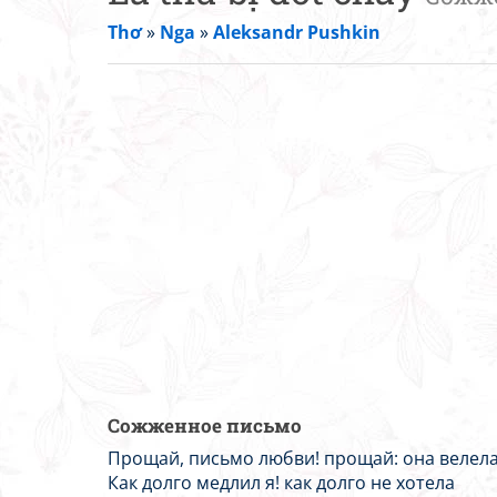
Thơ
»
Nga
»
Aleksandr Pushkin
Сожженное письмо
Прощай, письмо любви! прощай: она велела.
Как долго медлил я! как долго не хотела