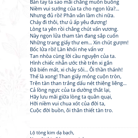
Bàn tay ta sao mãi chẳng muốn buông
Niềm vui sướng của ta cho ngọn lửa?...
Nhưng đủ rồi! Phân vân làm chi nữa.
Cháy đi thôi, thư ủ ấp yêu đương!
Lòng ta yên rồi chẳng chút vấn vương.
Này ngọn lửa tham tàn đang sắp cuốn
Những trang giấy thư em... Xin chút gượm!
Bốc lửa rồi! Làn khói nhẹ vẩn vơ
Tan nhòa cùng lời cầu nguyện của ta.
Hình chiếc nhẫn ước thề trên xi gắn
Đã biến mất, xi chảy sôi... Ôi thần thánh!
Thế là xong! Than giấy mỏng cuộn tròn,
Trên tàn than trắng dấu nét thiêng liêng...
Cả lồng ngực của ta dường thắt lại,
Hãy lưu mãi giữa lòng ta quằn quại,
Hỡi niềm vui chua xót của đời ta,
Cuộc đời buồn, ôi thân thiết tàn tro.
Lộ tòng kim dạ bạch,