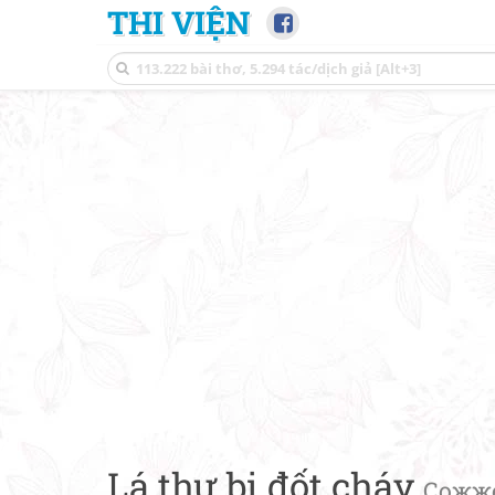
THI VIỆN
Lá thư bị đốt cháy
Сожж