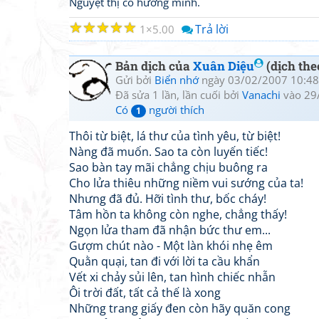
Nguyệt thị cố hương minh.
☆
☆
☆
☆
☆
Trả lời
1
5.00
Bản dịch của
Xuân Diệu
(dịch the
Gửi bởi
Biển nhớ
ngày 03/02/2007 10:48
Đã sửa 1 lần, lần cuối bởi
Vanachi
vào 29
Có
người thích
1
Thôi từ biệt, lá thư của tình yêu, từ biệt!
Nàng đã muốn. Sao ta còn luyến tiếc!
Sao bàn tay mãi chẳng chịu buông ra
Cho lửa thiêu những niềm vui sướng của ta!
Nhưng đã đủ. Hỡi tình thư, bốc cháy!
Tâm hồn ta không còn nghe, chẳng thấy!
Ngọn lửa tham đã nhận bức thư em...
Gượm chút nào - Một làn khói nhẹ êm
Quằn quại, tan đi với lời ta cầu khẩn
Vết xi chảy sủi lên, tan hình chiếc nhẫn
Ôi trời đất, tất cả thế là xong
Những trang giấy đen còn hãy quăn cong