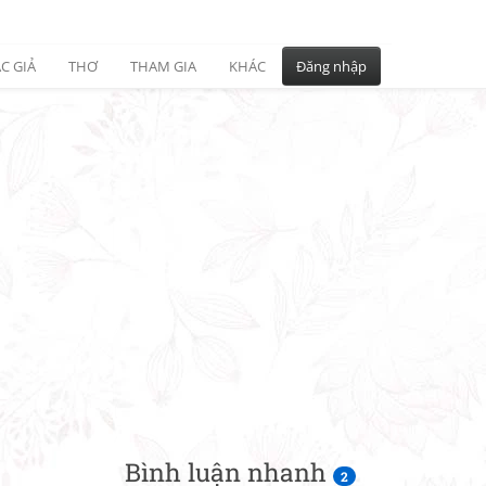
C GIẢ
THƠ
THAM GIA
KHÁC
Đăng nhập
Bình luận nhanh
2