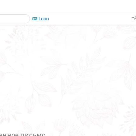
Loạn
TÁ
енное письмо