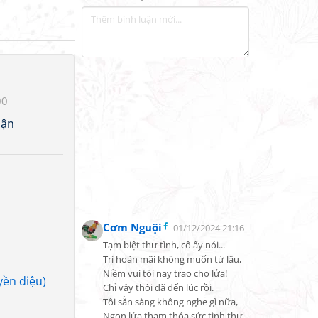
00
uận
Cơm Nguội
01/12/2024 21:16
Tạm biệt thư tình, cô ấy nói...

Trì hoãn mãi không muốn từ lâu,

Niềm vui tôi nay trao cho lửa!

yền diệu)
Chỉ vậy thôi đã đến lúc rồi.

Tôi sẵn sàng không nghe gì nữa,

Ngọn lửa tham thỏa sức tình thư.
