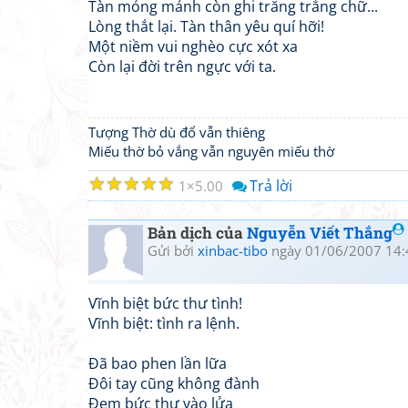
Tàn mỏng mảnh còn ghi trăng trắng chữ...
Lòng thắt lại. Tàn thân yêu quí hỡi!
Một niềm vui nghèo cực xót xa
Còn lại đời trên ngực với ta.
Tượng Thờ dù đổ vẫn thiêng
Miếu thờ bỏ vắng vẫn nguyên miếu thờ
☆
☆
☆
☆
☆
Trả lời
1
5.00
Bản dịch của
Nguyễn Viết Thắng
Gửi bởi
xinbac-tibo
ngày 01/06/2007 14:
Vĩnh biệt bức thư tình!
Vĩnh biệt: tình ra lệnh.
Đã bao phen lần lữa
Đôi tay cũng không đành
Đem bức thư vào lửa