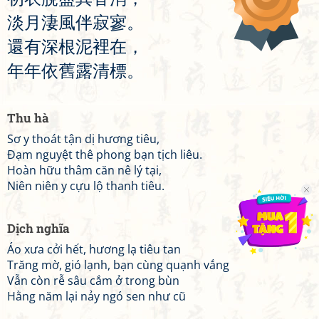
淡
月
淒
風
伴
寂
寥
。
還
有
深
根
泥
裡
在
，
年
年
依
舊
露
清
標
。
Thu hà
Sơ y thoát tận dị hương tiêu,
Đạm nguyệt thê phong bạn tịch liêu.
Hoàn hữu thâm căn nê lý tại,
Niên niên y cựu lộ thanh tiêu.
Dịch nghĩa
Áo xưa cởi hết, hương lạ tiêu tan
Trăng mờ, gió lạnh, bạn cùng quạnh vắng
Vẫn còn rễ sâu cắm ở trong bùn
Hằng năm lại nảy ngó sen như cũ