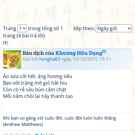
Trang
trong tổng số 1
Xếp theo:
trang (4 bài trả lời)
[
1
]
Bản dịch của
Khương Hữu Dụng
Gửi bởi
hongha83
ngày 15/10/2010 19:11
Áo xưa cởi hết, áng hương tiêu
Bạn với trăng mờ gió hắt hiu
Còn có rễ sâu bùn cắm chặt
Mỗi năm chồi lại nảy thanh tao
Khi bạn so găng với cuộc đời, cuộc đời luôn luôn thắng
(Andrew Matthews)
☆
☆
☆
☆
☆