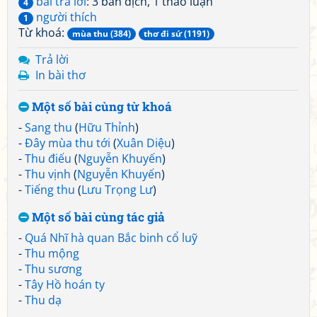
bài trả lời
: 3 bản dịch, 1 thảo luận
4
người thích
1
Từ khoá:
mùa thu (384)
thơ đi sứ (1191)
Trả lời
In bài thơ
Một số bài cùng từ khoá
-
Sang thu
(
Hữu Thỉnh
)
-
Đây mùa thu tới
(
Xuân Diệu
)
-
Thu điếu
(
Nguyễn Khuyến
)
-
Thu vịnh
(
Nguyễn Khuyến
)
-
Tiếng thu
(
Lưu Trọng Lư
)
Một số bài cùng tác giả
-
Quá Nhĩ hà quan Bắc binh cổ luỹ
-
Thu mộng
-
Thu sương
-
Tây Hồ hoán ty
-
Thu dạ