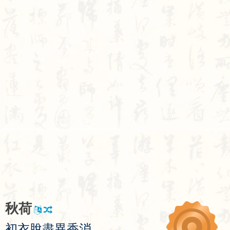
秋
荷
初
衣
脫
盡
異
香
消
，