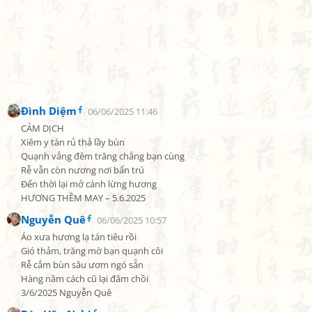
Đình Diệm
06/06/2025 11:46
CẢM DỊCH

Xiêm y tàn rủ thả lầy bùn

Quạnh vắng đêm trăng chẳng bạn cùng

Rễ vẫn còn nương nơi bẩn trú

Đến thời lại mở cánh lừng hương

HƯƠNG THỀM MAY – 5.6.2025
Nguyễn Quê
06/06/2025 10:57
Áo xưa hương lạ tán tiêu rồi

Gió thảm, trăng mờ bạn quạnh côi

Rễ cắm bùn sâu ươm ngó sẵn

Hàng năm cách cũ lại đâm chồi

3/6/2025 Nguyễn Quê