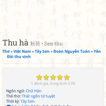
Thu hà
秋荷 • Sen thu
Thơ
»
Việt Nam
»
Tây Sơn
»
Đoàn Nguyễn Tuấn
»
Yên
Đài thu vịnh
☆
☆
☆
☆
☆
1
5.00
Ngôn ngữ:
Chữ Hán
Thể thơ:
Thất ngôn tứ tuyệt
Thời kỳ:
Tây Sơn