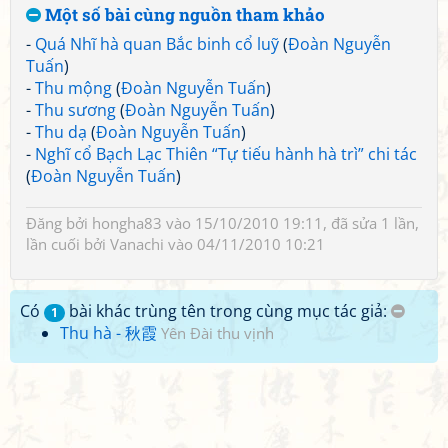
Một số bài cùng nguồn tham khảo
-
Quá Nhĩ hà quan Bắc binh cổ luỹ
(
Đoàn Nguyễn
Tuấn
)
-
Thu mộng
(
Đoàn Nguyễn Tuấn
)
-
Thu sương
(
Đoàn Nguyễn Tuấn
)
-
Thu dạ
(
Đoàn Nguyễn Tuấn
)
-
Nghĩ cổ Bạch Lạc Thiên “Tự tiếu hành hà trì” chi tác
(
Đoàn Nguyễn Tuấn
)
Đăng bởi
hongha83
vào 15/10/2010 19:11, đã sửa 1 lần,
lần cuối bởi
Vanachi
vào 04/11/2010 10:21
Có
bài khác trùng tên trong cùng mục tác giả:
1
Thu hà - 秋霞
Yên Đài thu vịnh