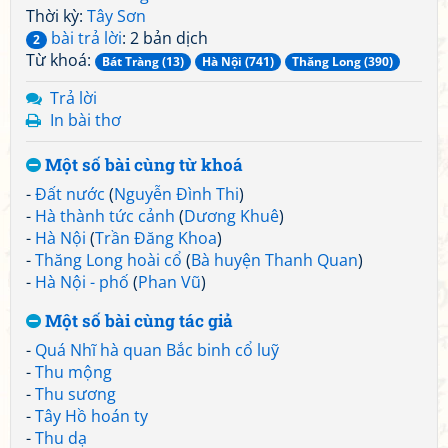
Thời kỳ:
Tây Sơn
bài trả lời
: 2 bản dịch
2
Từ khoá:
Bát Tràng (13)
Hà Nội (741)
Thăng Long (390)
Trả lời
In bài thơ
Một số bài cùng từ khoá
-
Đất nước
(
Nguyễn Đình Thi
)
-
Hà thành tức cảnh
(
Dương Khuê
)
-
Hà Nội
(
Trần Đăng Khoa
)
-
Thăng Long hoài cổ
(
Bà huyện Thanh Quan
)
-
Hà Nội - phố
(
Phan Vũ
)
Một số bài cùng tác giả
-
Quá Nhĩ hà quan Bắc binh cổ luỹ
-
Thu mộng
-
Thu sương
-
Tây Hồ hoán ty
-
Thu dạ