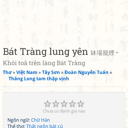
Bát Tràng lung yên
缽場籠煙 •
Khói toả trên làng Bát Tràng
Thơ
»
Việt Nam
»
Tây Sơn
»
Đoàn Nguyễn Tuấn
»
Thăng Long tam thập vịnh
☆
☆
☆
☆
☆
Chưa có đánh giá nào
Ngôn ngữ:
Chữ Hán
Thể thơ:
Thất ngôn bát cú