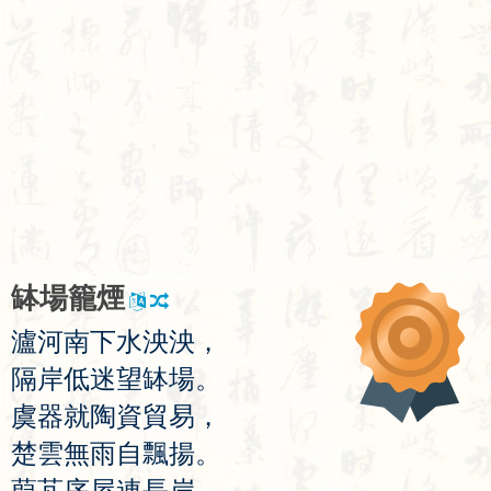
缽
場
籠
煙
瀘
河
南
下
水
泱
泱
，
隔
岸
低
迷
望
缽
場
。
虞
器
就
陶
資
貿
易
，
楚
雲
無
雨
自
飄
揚
。
葭
芃
序
屋
連
長
岸
，