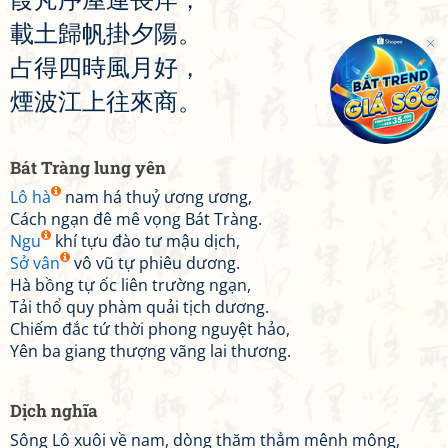
載
土
歸
帆
掛
夕
陽
。
占
得
四
時
風
月
好
，
煙
波
江
上
往
來
商
。
Bát Tràng lung yên
Lô hà
nam há thuỷ ương ương,
Cách ngạn đê mê vọng Bát Tràng.
Ngu
khí tựu đào tư mậu dịch,
Sở vân
vô vũ tự phiêu dương.
Hà bồng tự ốc liên trường ngạn,
Tải thổ quy phàm quải tịch dương.
Chiếm đắc tứ thời phong nguyệt hảo,
Yên ba giang thượng vãng lai thương.
Dịch nghĩa
Sông Lô xuôi về nam, dòng thăm thẳm mênh mông,