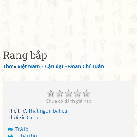
Rang bắp
Thơ
»
Việt Nam
»
Cận đại
»
Đoàn Chí Tuân
☆
☆
☆
☆
☆
Chưa có đánh giá nào
Thể thơ:
Thất ngôn bát cú
Thời kỳ:
Cận đại
Trả lời
In bài thơ