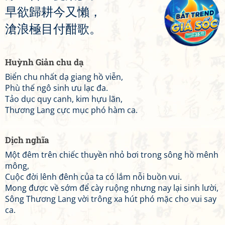
早
欲
歸
耕
今
又
懶
，
滄
浪
極
目
付
酣
歌
。
Huỳnh Giản chu dạ
Biển chu nhất dạ giang hồ viễn,
Phù thế ngô sinh ưu lạc đa.
Tảo dục quy canh, kim hựu lãn,
Thương Lang cực mục phó hàm ca.
Dịch nghĩa
Một đêm trên chiếc thuyền nhỏ bơi trong sông hồ mênh
mông,
Cuộc đời lênh đênh của ta có lắm nỗi buồn vui.
Mong được về sớm để cày ruộng nhưng nay lại sinh lười,
Sông Thương Lang vời trông xa hút phó mặc cho vui say
ca.