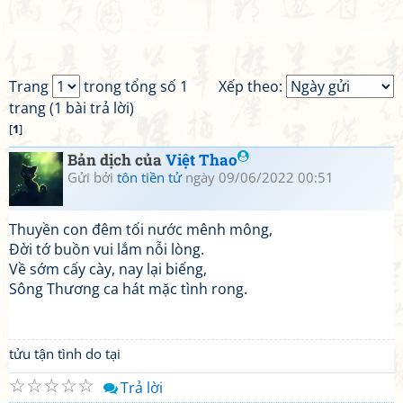
Trang
trong tổng số 1
Xếp theo:
trang (1 bài trả lời)
[
1
]
Bản dịch của
Việt Thao
Gửi bởi
tôn tiền tử
ngày 09/06/2022 00:51
Thuyền con đêm tối nước mênh mông,
Đời tớ buồn vui lắm nỗi lòng.
Về sớm cấy cày, nay lại biếng,
Sông Thương ca hát mặc tình rong.
tửu tận tình do tại
☆
☆
☆
☆
☆
Trả lời