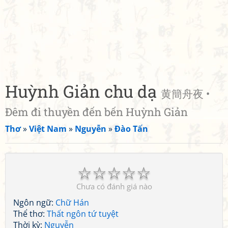
Huỳnh Giản chu dạ
黄簡舟夜 •
Đêm đi thuyền đến bến Huỳnh Giản
Thơ
»
Việt Nam
»
Nguyễn
»
Đào Tấn
☆
☆
☆
☆
☆
Chưa có đánh giá nào
Ngôn ngữ:
Chữ Hán
Thể thơ:
Thất ngôn tứ tuyệt
Thời kỳ:
Nguyễn