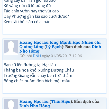
Rặng cây bãi Hán gió lao xao
Kê vàng nồi cũ lò bùng đỏ
Táo chín vườn nay thơ vút cao
Dãy Phượng gần kia sao cưỡi được?
Xem tài thổi sáo có ai nào!
Hoàng Hạc lâu tống Mạnh Hạo Nhiên chi
Quảng Lăng
(
Lý Bạch
): Bản dịch của
Đinh
Nho Hồng
Gửi bởi
DNH
ngày 01/05/2017 12:06
Bạn cũ lên đường tại Hạc lâu
Tháng ba hoa khói xuống Dương Châu
Trường Giang vẫn chảy bên trời thẳm
Bóng chiếc buồm đơn bích một màu.
Hoàng Hạc lâu
(
Thôi Hiệu
): Bản dịch của
Đinh Nho Hồng