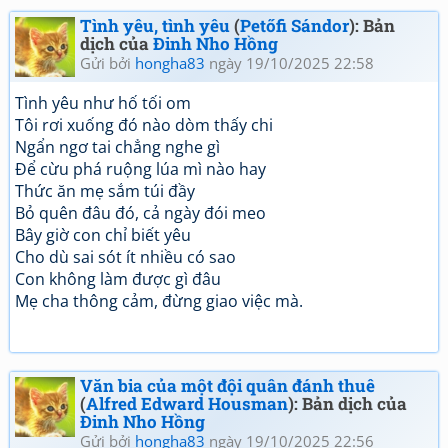
Tình yêu, tình yêu
(
Petőfi Sándor
): Bản
dịch của
Đinh Nho Hồng
Gửi bởi
hongha83
ngày 19/10/2025 22:58
Tình yêu như hố tối om
Tôi rơi xuống đó nào dòm thấy chi
Ngẩn ngơ tai chẳng nghe gì
Để cừu phá ruộng lúa mì nào hay
Thức ăn mẹ sắm túi đầy
Bỏ quên đâu đó, cả ngày đói meo
Bây giờ con chỉ biết yêu
Cho dù sai sót ít nhiều có sao
Con không làm được gì đâu
Mẹ cha thông cảm, đừng giao việc mà.
Văn bia của một đội quân đánh thuê
(
Alfred Edward Housman
): Bản dịch của
Đinh Nho Hồng
Gửi bởi
hongha83
ngày 19/10/2025 22:56