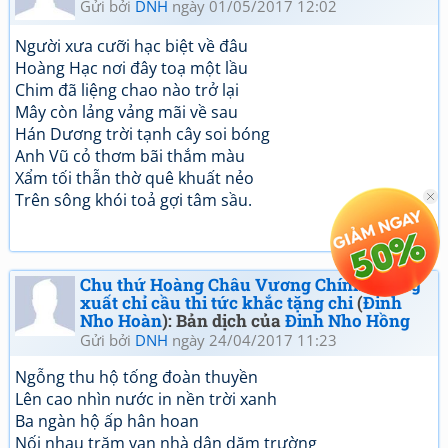
Gửi bởi
DNH
ngày 01/05/2017 12:02
Người xưa cưỡi hạc biệt về đâu
Hoàng Hạc nơi đây toạ một lầu
Chim đã liệng chao nào trở lại
Mây còn lảng vảng mãi về sau
Hán Dương trời tạnh cây soi bóng
Anh Vũ cỏ thơm bãi thắm màu
Xẩm tối thẫn thờ quê khuất nẻo
Trên sông khói toả gợi tâm sầu.
Chu thứ Hoàng Châu Vương Chính đường
xuất chỉ cầu thi tức khắc tặng chi
(
Đinh
Nho Hoàn
): Bản dịch của
Đinh Nho Hồng
Gửi bởi
DNH
ngày 24/04/2017 11:23
Ngỗng thu hộ tống đoàn thuyền
Lên cao nhìn nước in nền trời xanh
Ba ngàn hộ ấp hân hoan
Nối nhau trăm vạn nhà dân dặm trường