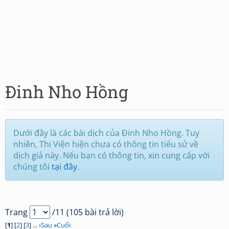
Đinh Nho Hồng
Dưới đây là các bài dịch của Đinh Nho Hồng. Tuy
nhiên, Thi Viện hiện chưa có thông tin tiểu sử về
dịch giả này. Nếu bạn có thông tin, xin cung cấp với
chúng tôi
tại đây
.
Trang
/11 (105 bài trả lời)
[
1
] [
2
] [
3
] ... ›
Sau
»
Cuối