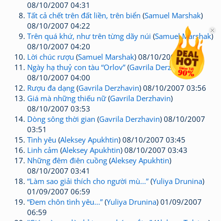
08/10/2007 04:31
Tất cả chết trên đất liền, trên biển
(
Samuel Marshak
)
08/10/2007 04:22
Trên quá khứ, như trên từng dãy núi
(
Samuel Marshak
)
08/10/2007 04:20
Lời chúc rượu
(
Samuel Marshak
) 08/10/2007 04:12
Ngày hạ thuỷ con tàu “Orlov”
(
Gavrila Derzhavin
)
08/10/2007 04:00
Rượu đa dạng
(
Gavrila Derzhavin
) 08/10/2007 03:56
Giá mà những thiếu nữ
(
Gavrila Derzhavin
)
08/10/2007 03:53
Dòng sông thời gian
(
Gavrila Derzhavin
) 08/10/2007
03:51
Tình yêu
(
Aleksey Apukhtin
) 08/10/2007 03:45
Linh cảm
(
Aleksey Apukhtin
) 08/10/2007 03:43
Những đêm điên cuồng
(
Aleksey Apukhtin
)
08/10/2007 03:41
“Làm sao giải thích cho người mù...”
(
Yuliya Drunina
)
01/09/2007 06:59
“Đem chôn tình yêu...”
(
Yuliya Drunina
) 01/09/2007
06:59