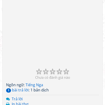
☆
☆
☆
☆
☆
Chưa có đánh giá nào
Ngôn ngữ:
Tiếng Nga
bài trả lời
: 1 bản dịch
1
Trả lời
In bài thơ