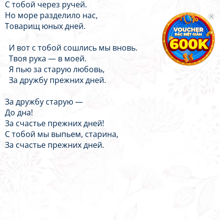
С тобой через ручей.
Но море разделило нас,
Товарищ юных дней.
И вот с тобой сошлись мы вновь.
Твоя рука — в моей.
Я пью за старую любовь,
За дружбу прежних дней.
За дружбу старую —
До дна!
За счастье прежних дней!
С тобой мы выпьем, старина,
За счастье прежних дней.