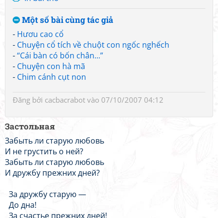
Một số bài cùng tác giả
-
Hươu cao cổ
-
Chuyện cổ tích về chuột con ngốc nghếch
-
“Cái bàn có bốn chân...”
-
Chuyện con hà mã
-
Chim cánh cụt non
Đăng bởi
cacbacrabot
vào 07/10/2007 04:12
Застольная
Забыть ли старую любовь
И не грустить о ней?
Забыть ли старую любовь
И дружбу прежних дней?
За дружбу старую —
До дна!
За счастье прежних дней!