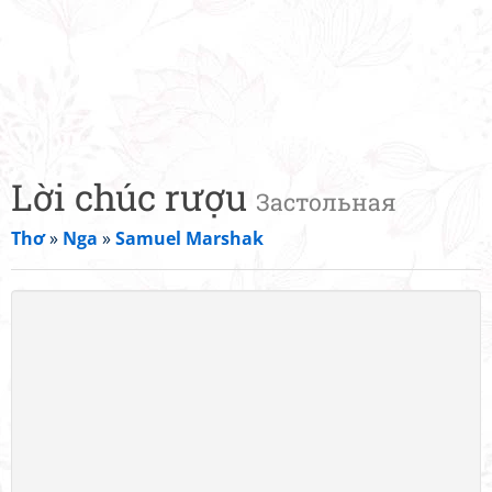
Lời chúc rượu
Застольная
Thơ
»
Nga
»
Samuel Marshak