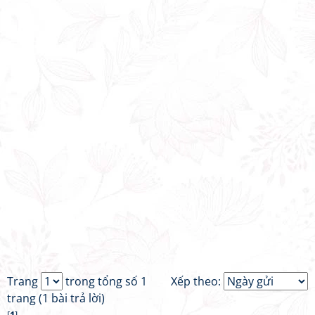
Trang
trong tổng số 1
Xếp theo:
trang (1 bài trả lời)
[
1
]