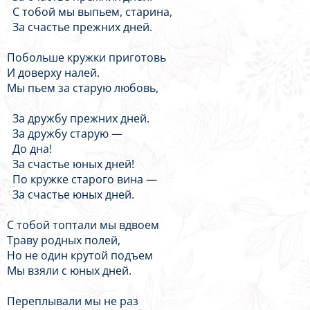
С тобой мы выпьем, старина,
За счастье прежних дней.
Побольше кружки приготовь
И доверху налей.
Мы пьем за старую любовь,
За дружбу прежних дней.
За дружбу старую —
До дна!
За счастье юных дней!
По кружке старого вина —
За счастье юных дней.
С тобой топтали мы вдвоем
Траву родных полей,
Но не один крутой подъем
Мы взяли с юных дней.
Переплывали мы не раз