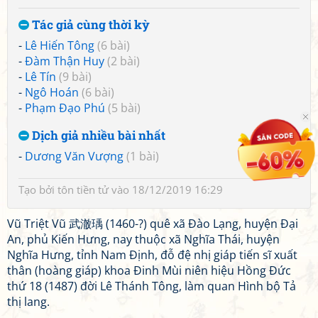
Tác giả cùng thời kỳ
-
Lê Hiến Tông
(6 bài)
-
Đàm Thận Huy
(2 bài)
-
Lê Tín
(9 bài)
-
Ngô Hoán
(6 bài)
-
Phạm Đạo Phú
(5 bài)
Dịch giả nhiều bài nhất
-
Dương Văn Vượng
(1 bài)
Tạo bởi
tôn tiền tử
vào 18/12/2019 16:29
Vũ Triệt Vũ 武澈瑀 (1460-?) quê xã Đào Lạng, huyện Đại
An, phủ Kiến Hưng, nay thuộc xã Nghĩa Thái, huyện
Nghĩa Hưng, tỉnh Nam Định, đỗ đệ nhị giáp tiến sĩ xuất
thân (hoàng giáp) khoa Đinh Mùi niên hiệu Hồng Đức
thứ 18 (1487) đời Lê Thánh Tông, làm quan Hình bộ Tả
thị lang.