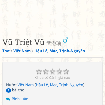
Vũ Triệt Vũ
武澈瑀
Thơ
»
Việt Nam
»
Hậu Lê, Mạc, Trịnh-Nguyễn
☆
☆
☆
☆
☆
Chưa có đánh giá nào
Nước:
Việt Nam
(
Hậu Lê, Mạc, Trịnh-Nguyễn
)
bài thơ
1
Bình luận