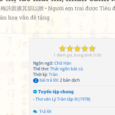
賡其韻以贈 • Người em trai được Tiêu 
ân hoạ vần đề tặng
☆
☆
☆
☆
☆
1
5.00
Ngôn ngữ:
Chữ Hán
Thể thơ:
Thất ngôn bát cú
Thời kỳ:
Trần
bài trả lời
: 2 bản dịch
2
Tuyển tập chung
-
Thơ văn Lý Trần tập III (1978)
Trả lời