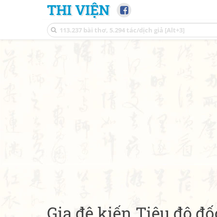
THI VIỆN
Gia đệ kiến Tiêu đô đố