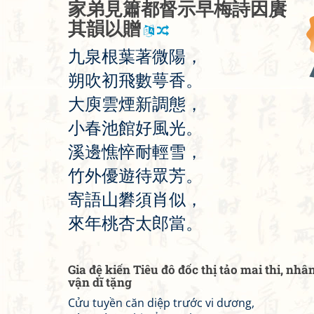
家
弟
見
簫
都
督
示
早
梅
詩
因
賡
其
韻
以
贈
九
泉
根
葉
著
微
陽
，
朔
吹
初
飛
數
萼
香
。
大
庾
雲
煙
新
調
態
，
小
春
池
館
好
風
光
。
溪
邊
憔
悴
耐
輕
雪
，
竹
外
優
遊
待
眾
芳
。
寄
語
山
礬
須
肖
似
，
來
年
桃
杏
太
郎
當
。
Gia đệ kiến Tiêu đô đốc thị tảo mai thi, nh
vận dĩ tặng
Cửu tuyền căn diệp trước vi dương,