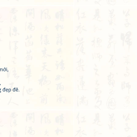
mới,
,
g đẹp đẽ.