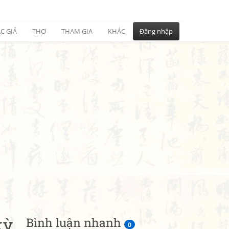
C GIẢ
THƠ
THAM GIA
KHÁC
Đăng nhập
kỳ
Bình luận nhanh
0