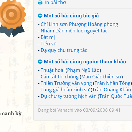
In bài thơ
Một số bài cùng tác giả
-
Chí Linh sơn Phượng Hoàng phong
-
Nhâm Dần niên lục nguyệt tác
-
Bất mị
-
Tiểu vũ
-
Dạ quy chu trung tác
Một số bài cùng nguồn tham khảo
-
Thuật hoài
(
Phạm Ngũ Lão
)
-
Cáo tật thị chúng
(
Mãn Giác thiền sư
)
-
Thiên Trường vãn vọng
(
Trần Nhân Tông
)
-
Tụng giá hoàn kinh sư
(
Trần Quang Khải
)
-
Dụ chư tỳ tướng hịch văn
(
Trần Quốc Tu
Đăng bởi
Vanachi
vào 03/09/2008 09:41
ân canh kỳ