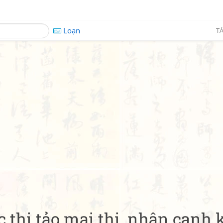
Loạn
TÁ
c thị tảo mai thi, nhân canh 