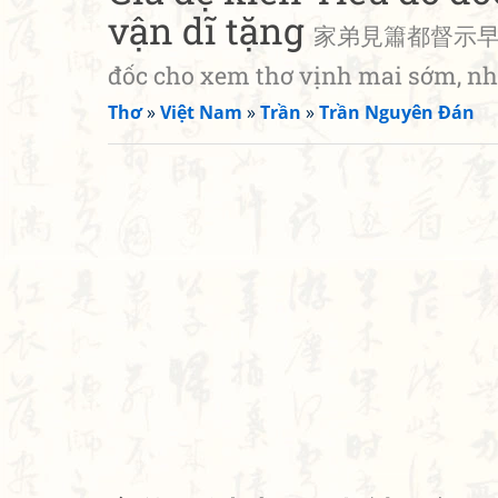
vận dĩ tặng
家弟見簫都督示早梅詩因
đốc cho xem thơ vịnh mai sớm, nh
Thơ
»
Việt Nam
»
Trần
»
Trần Nguyên Đán