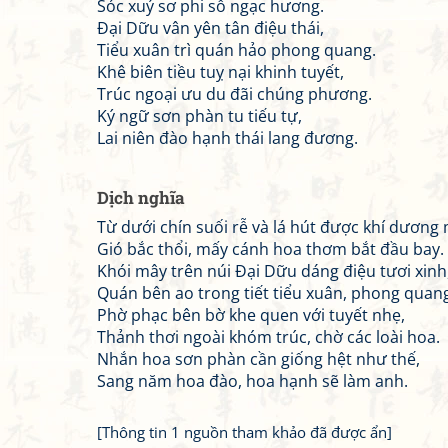
Sóc xuý sơ phi sổ ngạc hương.
Đại Dữu vân yên tân điệu thái,
Tiểu xuân trì quán hảo phong quang.
Khê biên tiều tuỵ nại khinh tuyết,
Trúc ngoại ưu du đãi chúng phương.
Ký ngữ sơn phàn tu tiếu tự,
Lai niên đào hạnh thái lang đương.
Dịch nghĩa
Từ dưới chín suối rễ và lá hút được khí dương 
Gió bắc thổi, mấy cánh hoa thơm bắt đầu bay.
Khói mây trên núi Đại Dữu dáng điệu tươi xinh
Quán bên ao trong tiết tiểu xuân, phong quan
Phờ phạc bên bờ khe quen với tuyết nhẹ,
Thảnh thơi ngoài khóm trúc, chờ các loài hoa.
Nhắn hoa sơn phàn cần giống hệt như thế,
Sang năm hoa đào, hoa hạnh sẽ làm anh.
[Thông tin 1 nguồn tham khảo đã được ẩn]