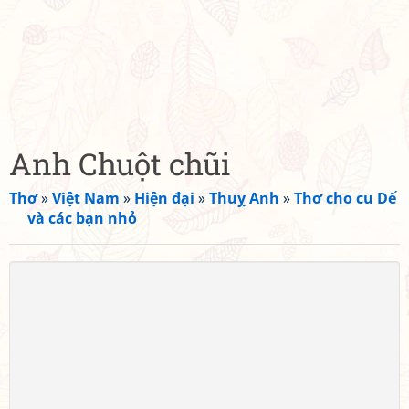
Anh Chuột chũi
Thơ
»
Việt Nam
»
Hiện đại
»
Thuỵ Anh
»
Thơ cho cu Dế
và các bạn nhỏ