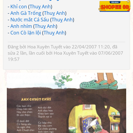
-
Khỉ con
(
Thuỵ Anh
)
-
Anh Gà Trống
(
Thuỵ Anh
)
-
Nước mắt Cá Sấu
(
Thuỵ Anh
)
-
Anh nhím
(
Thuỵ Anh
)
-
Con Cò lặn lội
(
Thuỵ Anh
)
Đăng bởi
Hoa Xuyên Tuyết
vào 22/04/2007 11:20, đã
sửa 2 lần, lần cuối bởi
Hoa Xuyên Tuyết
vào 07/06/2007
19:57