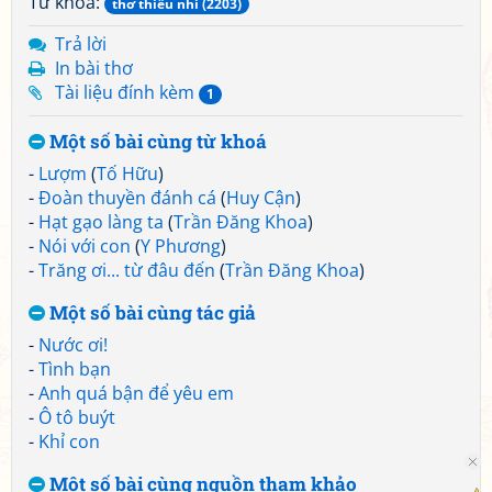
Từ khoá:
thơ thiếu nhi (2203)
Trả lời
In bài thơ
Tài liệu đính kèm
1
Một số bài cùng từ khoá
-
Lượm
(
Tố Hữu
)
-
Đoàn thuyền đánh cá
(
Huy Cận
)
-
Hạt gạo làng ta
(
Trần Đăng Khoa
)
-
Nói với con
(
Y Phương
)
-
Trăng ơi... từ đâu đến
(
Trần Đăng Khoa
)
Một số bài cùng tác giả
-
Nước ơi!
-
Tình bạn
-
Anh quá bận để yêu em
-
Ô tô buýt
-
Khỉ con
Một số bài cùng nguồn tham khảo