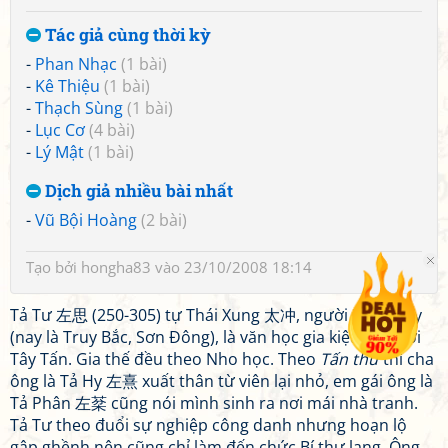
Tác giả cùng thời kỳ
-
Phan Nhạc
(1 bài)
-
Kê Thiệu
(1 bài)
-
Thạch Sùng
(1 bài)
-
Lục Cơ
(4 bài)
-
Lý Mật
(1 bài)
Dịch giả nhiều bài nhất
-
Vũ Bội Hoàng
(2 bài)
Tạo bởi
hongha83
vào 23/10/2008 18:14
Tả Tư 左思 (250-305) tự Thái Xung 太冲, người Lâm Truy
(nay là Truy Bắc, Sơn Đông), là văn học gia kiệt xuất đời
Tây Tấn. Gia thế đều theo Nho học. Theo
Tấn thư
thì cha
ông là Tả Hy 左熹 xuất thân từ viên lại nhỏ, em gái ông là
Tả Phân 左棻 cũng nói mình sinh ra nơi mái nhà tranh.
Tả Tư theo đuổi sự nghiệp công danh nhưng hoạn lộ
gập ghềnh nên cũng chỉ làm đến chức Bí thư lang. Ông