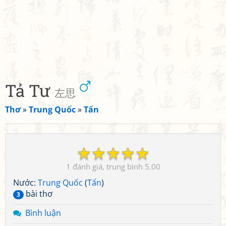
Tả Tư
左思
Thơ
»
Trung Quốc
»
Tấn
☆
☆
☆
☆
☆
1
5.00
Nước:
Trung Quốc
(
Tấn
)
bài thơ
3
Bình luận