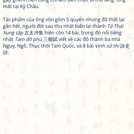
mất tại Ký Châu.
Tác phẩm của ông vốn gồm 5 quyển nhưng đã thất lạc
gần hết, người đời sau thu nhặt biên lại thành
Tả Thái
Xung tập
左太冲集 hiện còn 14 bài, trong đó nổi tiếng
nhất
Tam đô phú
三都賦 viết về các đô thành ba nhà
Nguỵ, Ngô, Thục thời Tam Quốc, và 8 bài
Vịnh sử thi
詠史
詩.