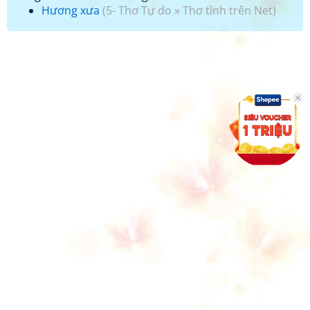
Hương xưa
(
5- Thơ Tự do
»
Thơ tình trên Net
)