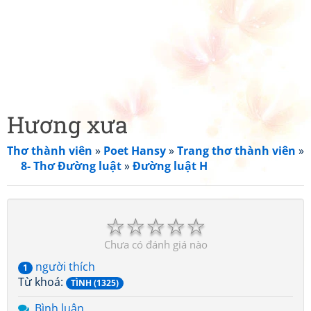
Hương xưa
Thơ thành viên
»
Poet Hansy
»
Trang thơ thành viên
»
8- Thơ Đường luật
»
Đường luật H
☆
☆
☆
☆
☆
Chưa có đánh giá nào
người thích
1
Từ khoá:
TÌNH (1325)
Bình luận