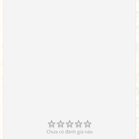
☆
☆
☆
☆
☆
Chưa có đánh giá nào