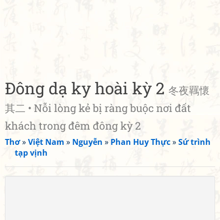
Đông dạ ky hoài kỳ 2
冬夜羈懷
其二 • Nỗi lòng kẻ bị ràng buộc nơi đất
khách trong đêm đông kỳ 2
Thơ
»
Việt Nam
»
Nguyễn
»
Phan Huy Thực
»
Sứ trình
tạp vịnh