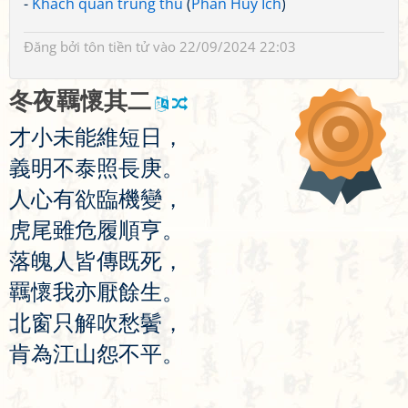
-
Khách quán trung thu
(
Phan Huy Ích
)
Đăng bởi
tôn tiền tử
vào 22/09/2024 22:03
冬
夜
羈
懷
其
二
才
小
未
能
維
短
日
，
義
明
不
泰
照
長
庚
。
人
心
有
欲
臨
機
變
，
虎
尾
雖
危
履
順
亨
。
落
魄
人
皆
傳
既
死
，
羈
懷
我
亦
厭
餘
生
。
北
窗
只
解
吹
愁
鬢
，
肯
為
江
山
怨
不
平
。