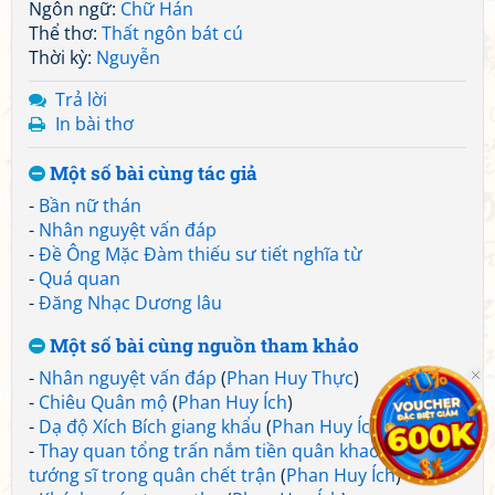
Ngôn ngữ:
Chữ Hán
Thể thơ:
Thất ngôn bát cú
Thời kỳ:
Nguyễn
Trả lời
In bài thơ
Một số bài cùng tác giả
-
Bần nữ thán
-
Nhân nguyệt vấn đáp
-
Đề Ông Mặc Đàm thiếu sư tiết nghĩa từ
-
Quá quan
-
Đăng Nhạc Dương lâu
Một số bài cùng nguồn tham khảo
-
Nhân nguyệt vấn đáp
(
Phan Huy Thực
)
-
Chiêu Quân mộ
(
Phan Huy Ích
)
-
Dạ độ Xích Bích giang khẩu
(
Phan Huy Ích
)
-
Thay quan tổng trấn nắm tiền quân khao tế các
tướng sĩ trong quân chết trận
(
Phan Huy Ích
)