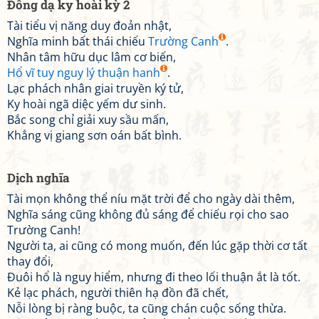
Đông dạ ky hoài kỳ 2
Tài tiểu vị năng duy đoản nhật,
Nghĩa minh bất thái chiếu
Trường Canh
.
Nhân tâm hữu dục lâm cơ biến,
Hổ vĩ tuy nguy lý thuận hanh
.
Lạc phách nhân giai truyền ký tử,
Ky hoài ngã diệc yếm dư sinh.
Bắc song chỉ giải xuy sầu mấn,
Khẳng vị giang sơn oán bất bình.
Dịch nghĩa
Tài mọn không thể níu mặt trời để cho ngày dài thêm,
Nghĩa sáng cũng không đủ sáng để chiếu rọi cho sao
Trường Canh!
Người ta, ai cũng có mong muốn, đến lúc gặp thời cơ tất
thay đổi,
Đuôi hổ là nguy hiểm, nhưng đi theo lối thuận ắt là tốt.
Kẻ lạc phách, người thiên hạ đồn đã chết,
Nỗi lòng bị ràng buộc, ta cũng chán cuộc sống thừa.