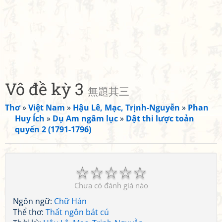
Vô đề kỳ 3
無題其三
Thơ
»
Việt Nam
»
Hậu Lê, Mạc, Trịnh-Nguyễn
»
Phan
Huy Ích
»
Dụ Am ngâm lục
»
Dật thi lược toản
quyển 2 (1791-1796)
☆
☆
☆
☆
☆
Chưa có đánh giá nào
Ngôn ngữ:
Chữ Hán
Thể thơ:
Thất ngôn bát cú