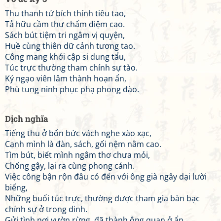
Thu thanh tứ bích thính tiêu tao,
Tả hữu cầm thư chẩm điệm cao.
Sách bút tiệm tri ngâm vị quyện,
Huề cùng thiên dữ cảnh tương tao.
Công mang khởi cập si dung tẩu,
Túc trực thường tham chính sự tào.
Ký ngạo viên lâm thành hoạn ẩn,
Phù tung ninh phục phạ phong đào.
Dịch nghĩa
Tiếng thu ở bốn bức vách nghe xào xạc,
Cạnh mình là đàn, sách, gối nệm nằm cao.
Tìm bút, biết mình ngâm thơ chưa mỏi,
Chống gậy, lại ra cùng phong cảnh.
Việc công bận rộn đâu có đến với ông già ngây dại lười
biếng,
Những buổi túc trực, thường được tham gia bàn bạc
chính sự ở trong dinh.
Gửi tình nơi vườn rừng, đã thành ông quan ở ẩn,