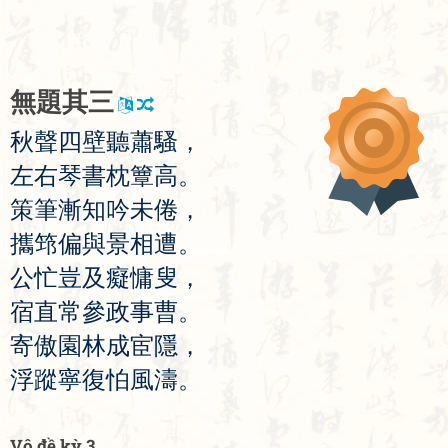
無
題
其
三
秋
聲
四
壁
聽
蕭
騷
，
左
右
琴
書
枕
簟
高
。
策
筆
漸
知
吟
未
倦
，
攜
筇
偏
與
景
相
遭
。
公
忙
豈
及
癡
慵
叟
，
宿
直
常
參
政
事
曹
。
寄
傲
園
林
成
宦
隱
，
浮
蹤
寧
復
怕
風
濤
。
Vô đề kỳ 3