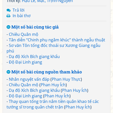
Thời kỳ:
Hậu Lê, Mạc, Trịnh-Nguyễn
Trả lời
In bài thơ
Một số bài cùng tác giả
-
Chiêu Quân mộ
-
Tân diễn “Chinh phụ ngâm khúc” thành ngẫu thuật
-
Sơ văn Tôn tổng đốc thoái sư Xương Giang ngẫu
phú
-
Dạ độ Xích Bích giang khẩu
-
Độ Đại Linh giang
Một số bài cùng nguồn tham khảo
-
Nhân nguyệt vấn đáp
(
Phan Huy Thực
)
-
Chiêu Quân mộ
(
Phan Huy Ích
)
-
Dạ độ Xích Bích giang khẩu
(
Phan Huy Ích
)
-
Độ Đại Linh giang
(
Phan Huy Ích
)
-
Thay quan tổng trấn nắm tiền quân khao tế các
tướng sĩ trong quân chết trận
(
Phan Huy Ích
)