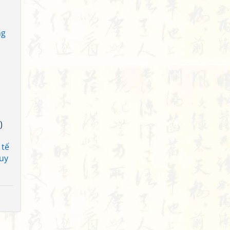
ng
)
 tế
uy