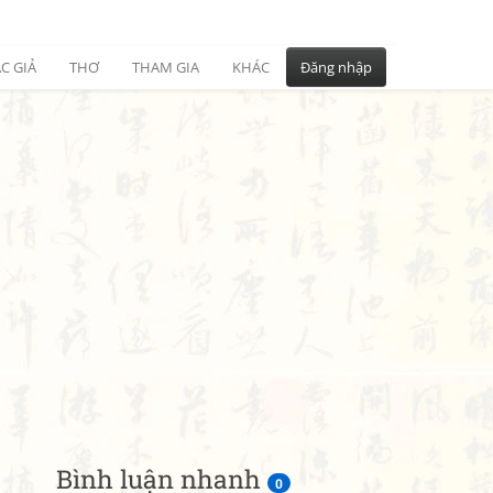
C GIẢ
THƠ
THAM GIA
KHÁC
Đăng nhập
Bình luận nhanh
0