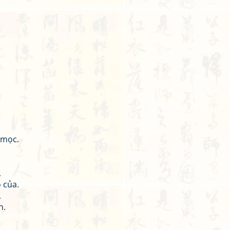
 mọc.
,
 của.
,
n.