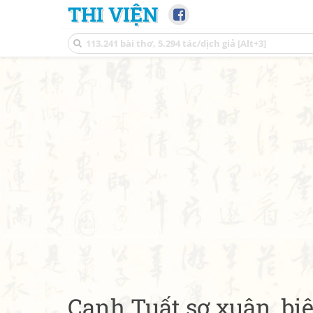
THI VIỆN
Canh Tuất sơ xuân, bi