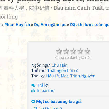
大禮，悶中紀懷 • Đầu năm Canh Tuất, tr
nỗi lòng
n
»
Phan Huy Ích
»
Dụ Am ngâm lục
»
Dật thi lược toản q
☆
☆
☆
☆
☆
Chưa có đánh giá nào
Ngôn ngữ:
Chữ Hán
Thể thơ:
Thất ngôn bát cú
Thời kỳ:
Hậu Lê, Mạc, Trịnh-Nguyễn
Trả lời
In bài thơ
Một số bài cùng tác giả
-
Chiêu Quân mộ