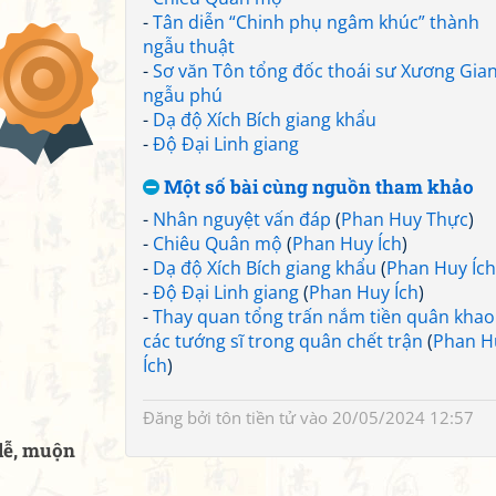
-
Tân diễn “Chinh phụ ngâm khúc” thành
ngẫu thuật
-
Sơ văn Tôn tổng đốc thoái sư Xương Gia
ngẫu phú
-
Dạ độ Xích Bích giang khẩu
-
Độ Đại Linh giang
Một số bài cùng nguồn tham khảo
-
Nhân nguyệt vấn đáp
(
Phan Huy Thực
)
-
Chiêu Quân mộ
(
Phan Huy Ích
)
-
Dạ độ Xích Bích giang khẩu
(
Phan Huy Ích
-
Độ Đại Linh giang
(
Phan Huy Ích
)
-
Thay quan tổng trấn nắm tiền quân khao
các tướng sĩ trong quân chết trận
(
Phan H
Ích
)
Đăng bởi
tôn tiền tử
vào 20/05/2024 12:57
 lễ, muộn