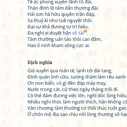
Tế ác phong xuyên lãnh tố đài,
Thấn đình lộ tẩm dẫn thương đài.
Hải sơn hà hữu quyên trần đáp,
Sa thuỷ kì như tuế nguyệt thôi.
Đại sự khả đương tư trí hiếu,
Đa nghi vi duyệt hận
vô tài
.
Tầm thường uẩn tảo thôi can đảm,
Hao lí ninh kham võng cực ai.
Dịch nghĩa
Gió xuyên qua màn tế, lạnh tới đài tang,
Đình quàn linh cữu, sương thấm làm rêu xanh
Ơn non biển, có gì đền đáp mảy may,
Nước trong cát, cứ theo ngày tháng trôi đi.
Có thể đảm đương việc lớn, nghĩ dốc lòng hiếu
Nhiều nghi thức làm người thích, hận không có
Văn chương tầm thường cứ thôi thúc ruột gan
Ở chốn mộ địa sao chịu nổi lòng thương vô hạ