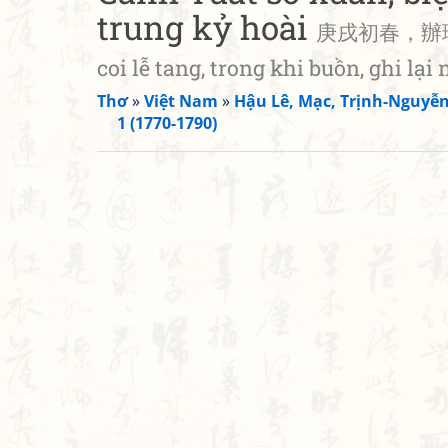
trung kỷ hoài
庚戌初春，辦理奉喪
coi lễ tang, trong khi buồn, ghi lại 
Thơ
»
Việt Nam
»
Hậu Lê, Mạc, Trịnh-Nguyễ
1 (1770-1790)