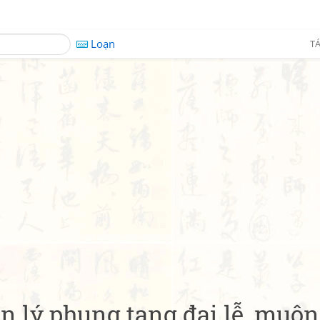
Loạn
TÁ
ện lý phụng tang đại lễ, muộn