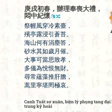
庚
戌
初
春
，
辦
理
奉
喪
大
禮
，
悶
中
紀
懷
祭
幄
風
穿
冷
素
臺
，
殯
亭
露
浸
引
蒼
苔
。
海
山
何
有
涓
塵
答
，
砂
水
其
如
歲
月
催
。
大
事
可
當
思
致
孝
，
多
儀
為
悅
恨
無
財
。
尋
常
蘊
藻
推
肝
膽
，
蒿
里
寧
堪
罔
極
哀
。
Canh Tuất sơ xuân, biện lý phụng tang đại
trung kỷ hoài