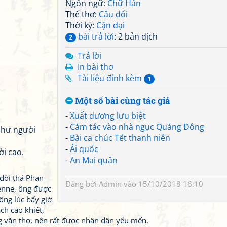
Ngôn ngữ:
Chữ Hán
Thể thơ:
Câu đối
Thời kỳ:
Cận đại
bài trả lời
: 2 bản dịch
2
Trả lời
In bài thơ
Tài liệu đính kèm
1
Một số bài cùng tác giả
-
Xuất dương lưu biệt
-
Cảm tác vào nhà ngục Quảng Đông
như người
-
Bài ca chúc Tết thanh niên
-
Ái quốc
ời cao.
-
An Mai quân
đòi thả Phan
Đăng bởi
Admin
vào 15/10/2018 16:10
enne, ông được
ông lúc bấy giờ
ch cao khiết,
g văn thơ, nên rất được nhân dân yếu mến.