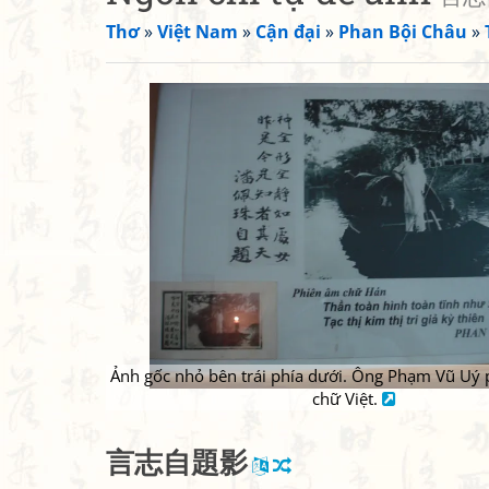
Thơ
»
Việt Nam
»
Cận đại
»
Phan Bội Châu
»
Ảnh gốc nhỏ bên trái phía dưới. Ông Phạm Vũ Uý 
chữ Việt.
言
志
自
題
影