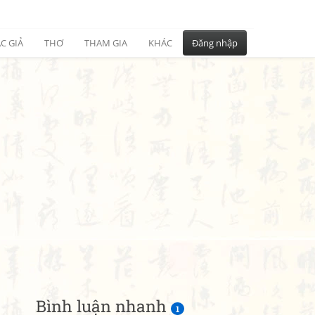
C GIẢ
THƠ
THAM GIA
KHÁC
Đăng nhập
Bình luận nhanh
1