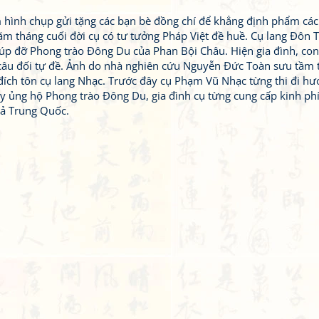
m hình chụp gửi tặng các bạn bè đồng chí để khẳng định phẩm các
năm tháng cuối đời cụ có tư tưởng Pháp Việt đề huề. Cụ lang Đôn 
úp đỡ Phong trào Đông Du của Phan Bội Châu. Hiện gia đình, co
 câu đối tự đề. Ảnh do nhà nghiên cứu Nguyễn Đức Toàn sưu tầm t
đích tôn cụ lang Nhạc. Trước đây cụ Phạm Vũ Nhạc từng thi đi h
y ủng hộ Phong trào Đông Du, gia đình cụ từng cung cấp kinh phí
ả Trung Quốc.