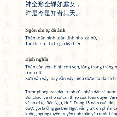
神
全
形
全
靜
如
處
女
，
昨
是
今
是
知
者
其
天
。
Ngôn chí tự đề ảnh
Thần toàn hình toàn tĩnh như xử nữ,
Tạc thị kim thị tri giả kỳ thiên.
Dịch nghĩa
Thần còn vẹn, hình còn vẹn, lòng trong trắng 
trinh nữ,
Xưa vẫn vậy, nay vẫn vậy, hiểu được ta đã có tr
Trước phong trào đấu tranh của nhân dân cả nước 
Bội Châu, và nhờ sự can thiệp của Toàn quyền Var
về an trí tại Bến Ngự, Huế. Trong 15 năm cuối đời, 
được gọi là Ông già Bến Ngự, vẫn giữ trọn phẩm cá
không ngừng tuyên truyền tinh thần yêu nước bằn