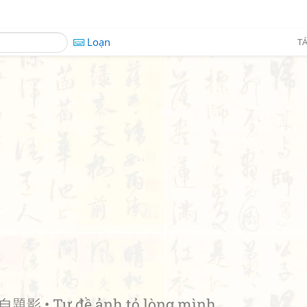
Loạn
TÁ
題影 • Tự đề ảnh tỏ lòng mình