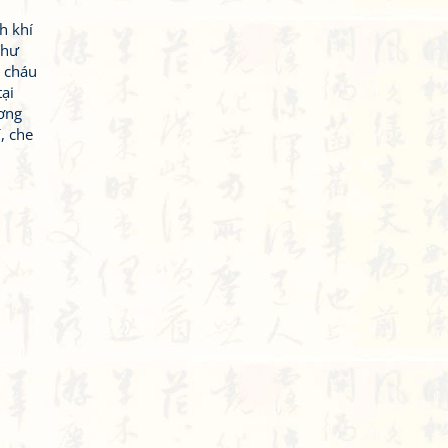
h khí
Thư
n cháu
ại
ương
, che