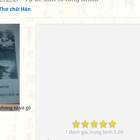
Thơ chữ Hán
phóng to và gõ
☆
☆
☆
☆
☆
1
5.00