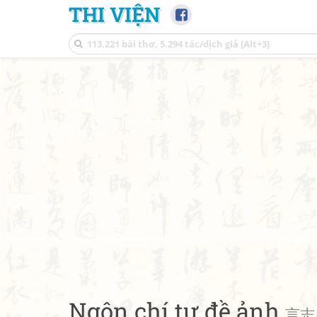
THI VIỆN
Ngôn chí tự đề ảnh
言志自