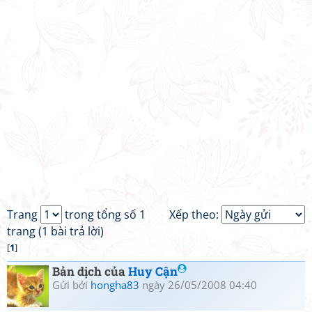
Trang
trong tổng số 1
Xếp theo:
trang (1 bài trả lời)
[
1
]
Bản dịch của
Huy Cận
Gửi bởi
hongha83
ngày 26/05/2008 04:40