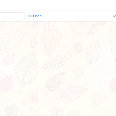
Loạn
TÁ