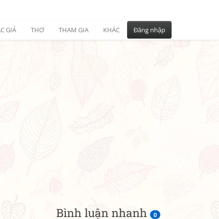
C GIẢ
THƠ
THAM GIA
KHÁC
Đăng nhập
Bình luận nhanh
0