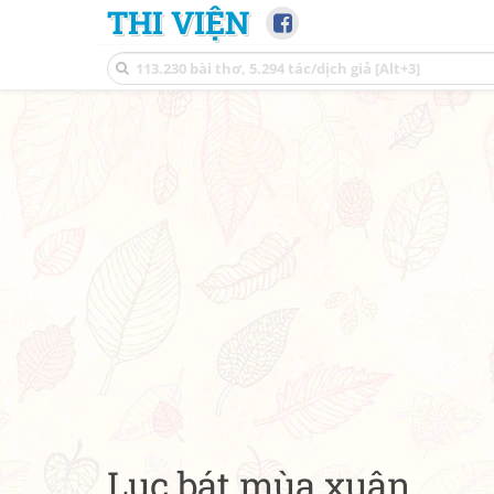
THI VIỆN
Lục bát mùa xuân