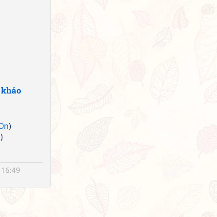
 khảo
 On
)
n
)
 16:49