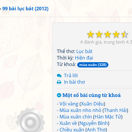
»
99 bài lục bát (2012)
☆
☆
☆
☆
☆
4
4.
Thể thơ:
Lục bát
Thời kỳ:
Hiện đại
Từ khoá:
mùa xuân (328)
Trả lời
In bài thơ
Một số bài cùng từ khoá
-
Vội vàng
(
Xuân Diệu
)
-
Mùa xuân nho nhỏ
(
Thanh Hải
)
-
Mùa xuân chín
(
Hàn Mặc Tử
)
-
Xuân về
(
Nguyễn Bính
)
-
Chiều xuân
(
Anh Thơ
)