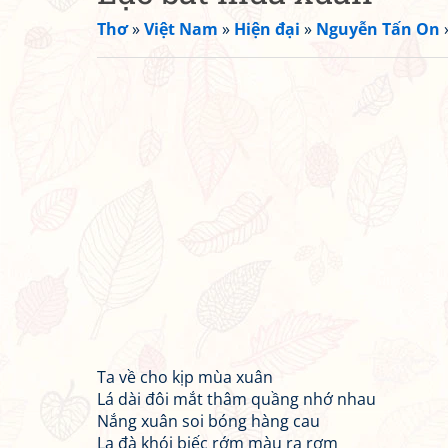
Thơ
»
Việt Nam
»
Hiện đại
»
Nguyễn Tấn On
Ta về cho kịp mùa xuân
Lá dài đôi mắt thâm quầng nhớ nhau
Nắng xuân soi bóng hàng cau
La đà khói biếc rớm màu rạ rơm