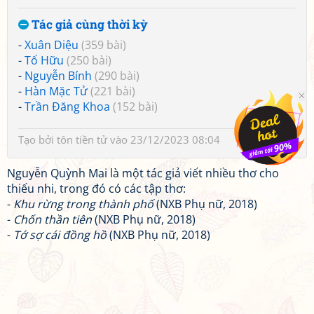
Tác giả cùng thời kỳ
-
Xuân Diệu
(359 bài)
-
Tố Hữu
(250 bài)
-
Nguyễn Bính
(290 bài)
-
Hàn Mặc Tử
(221 bài)
-
Trần Đăng Khoa
(152 bài)
Tạo bởi
tôn tiền tử
vào 23/12/2023 08:04
Nguyễn Quỳnh Mai là một tác giả viết nhiều thơ cho
thiếu nhi, trong đó có các tập thơ:
-
Khu rừng trong thành phố
(NXB Phụ nữ, 2018)
-
Chốn thần tiên
(NXB Phụ nữ, 2018)
-
Tớ sợ cái đồng hồ
(NXB Phụ nữ, 2018)