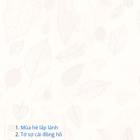
Mùa hè lấp lánh
Tớ sợ cái đồng hồ