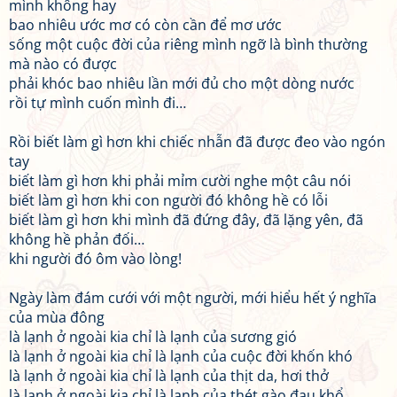
mình không hay
bao nhiêu ước mơ có còn cần để mơ ước
sống một cuộc đời của riêng mình ngỡ là bình thường
mà nào có được
phải khóc bao nhiêu lần mới đủ cho một dòng nước
rồi tự mình cuốn mình đi…
Rồi biết làm gì hơn khi chiếc nhẫn đã được đeo vào ngón
tay
biết làm gì hơn khi phải mỉm cười nghe một câu nói
biết làm gì hơn khi con người đó không hề có lỗi
biết làm gì hơn khi mình đã đứng đây, đã lặng yên, đã
không hề phản đối…
khi người đó ôm vào lòng!
Ngày làm đám cưới với một người, mới hiểu hết ý nghĩa
của mùa đông
là lạnh ở ngoài kia chỉ là lạnh của sương gió
là lạnh ở ngoài kia chỉ là lạnh của cuộc đời khốn khó
là lạnh ở ngoài kia chỉ là lạnh của thịt da, hơi thở
là lạnh ở ngoài kia chỉ là lạnh của thét gào đau khổ