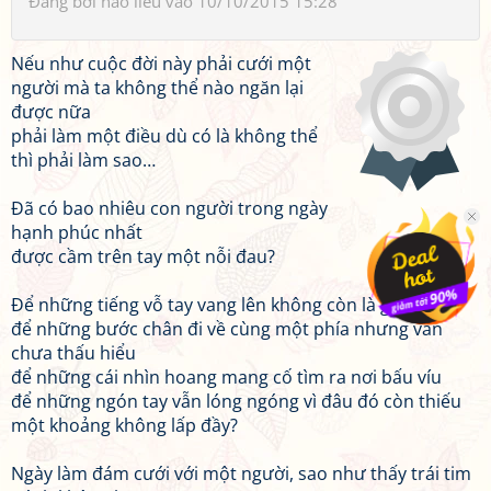
Đăng bởi
hảo liễu
vào 10/10/2015 15:28
Nếu như cuộc đời này phải cưới một
người mà ta không thể nào ngăn lại
được nữa
phải làm một điều dù có là không thể
thì phải làm sao…
Đã có bao nhiêu con người trong ngày
hạnh phúc nhất
được cầm trên tay một nỗi đau?
Để những tiếng vỗ tay vang lên không còn là giai điệu
để những bước chân đi về cùng một phía nhưng vẫn
chưa thấu hiểu
để những cái nhìn hoang mang cố tìm ra nơi bấu víu
để những ngón tay vẫn lóng ngóng vì đâu đó còn thiếu
một khoảng không lấp đầy?
Ngày làm đám cưới với một người, sao như thấy trái tim