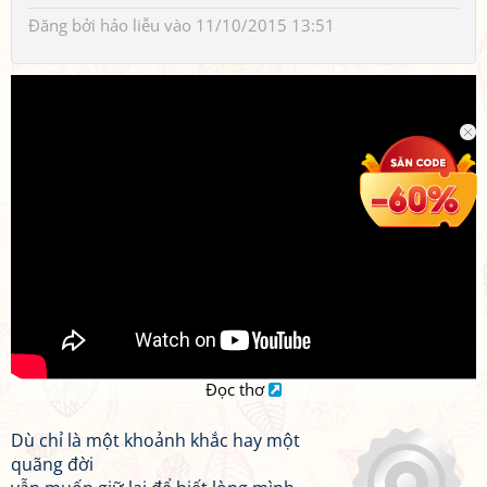
Đăng bởi
hảo liễu
vào 11/10/2015 13:51
Đọc thơ
Dù chỉ là một khoảnh khắc hay một
quãng đời