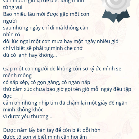
vẫn muốn giữ lại để biết lòng mình
từng vui
Bao nhiêu lâu mới được gặp một con
người
sau những ngày chỉ đi mà không cần
nhìn rõ
đôi lúc ngại một cơn mưa hay một ngày nhiều gió
chỉ vì biết sẽ phải tự mình che chở
dù có lạnh hay không…
Gặp một con người để không còn sợ ký ức mình sẽ
mênh mông
có sắp xếp, có gọn gàng, có ngăn nắp
thứ cảm xúc chưa bao giờ gọi tên giờ mỗi ngày đều tập
đọc
cảm ơn những nhịp tim đã chậm lại một giây để ngăn
mình không khóc
vì được yêu thương…
Được nắm lấy bàn tay để còn biết dỗi hờn
được tô son vì biết mình cần hơi ấm