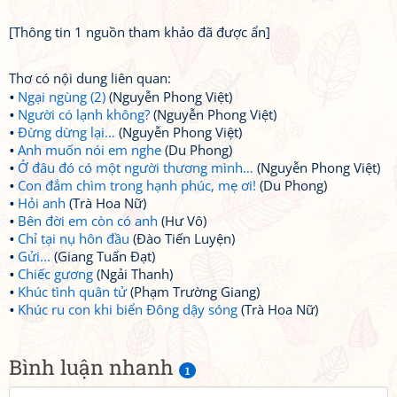
[Thông tin 1 nguồn tham khảo đã được ẩn]
Thơ có nội dung liên quan:
Ngại ngùng (2)
(Nguyễn Phong Việt)
Người có lạnh không?
(Nguyễn Phong Việt)
Đừng dừng lại…
(Nguyễn Phong Việt)
Anh muốn nói em nghe
(Du Phong)
Ở đâu đó có một người thương mình…
(Nguyễn Phong Việt)
Con đắm chìm trong hạnh phúc, mẹ ơi!
(Du Phong)
Hỏi anh
(Trà Hoa Nữ)
Bên đời em còn có anh
(Hư Vô)
Chỉ tại nụ hôn đầu
(Đào Tiến Luyện)
Gửi...
(Giang Tuấn Đạt)
Chiếc gương
(Ngải Thanh)
Khúc tình quân tử
(Phạm Trường Giang)
Khúc ru con khi biển Đông dậy sóng
(Trà Hoa Nữ)
Bình luận nhanh
1