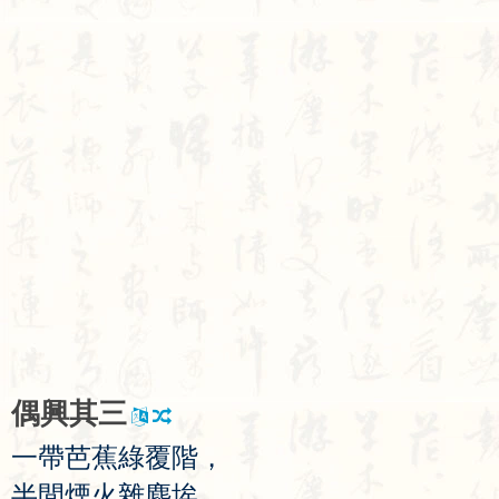
偶
興
其
三
一
帶
芭
蕉
綠
覆
階
，
半
間
煙
火
雜
塵
埃
。