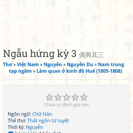
Ngẫu hứng kỳ 3
偶興其三
Thơ
»
Việt Nam
»
Nguyễn
»
Nguyễn Du
»
Nam trung
tạp ngâm
»
Làm quan ở kinh đô Huế (1805-1808)
☆
☆
☆
☆
☆
Chưa có đánh giá nào
Ngôn ngữ:
Chữ Hán
Thể thơ:
Thất ngôn tứ tuyệt
Thời kỳ:
Nguyễn