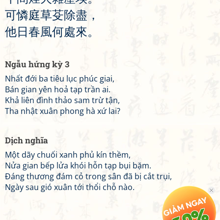
可
憐
庭
草
芟
除
盡
，
他
日
春
風
何
處
來
。
Ngẫu hứng kỳ 3
Nhất đới ba tiêu lục phúc giai,
Bán gian yên hoả tạp trần ai.
Khả liên đình thảo sam trừ tận,
Tha nhật xuân phong hà xứ lai?
Dịch nghĩa
Một dãy chuối xanh phủ kín thềm,
Nửa gian bếp lửa khói hỗn tạp bụi bặm.
Đáng thương đám cỏ trong sân đã bị cắt trụi,
Ngày sau gió xuân tới thổi chỗ nào.