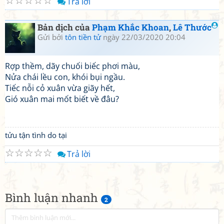
☆
☆
☆
☆
☆
Trả lời
Bản dịch của
Phạm Khắc Khoan
,
Lê Thước
Gửi bởi
tôn tiền tử
ngày 22/03/2020 20:04
Rợp thềm, dãy chuối biếc phơi màu,
Nửa chái lều con, khói bụi ngầu.
Tiếc nỗi cỏ xuân vừa giãy hết,
Gió xuân mai mốt biết về đâu?
tửu tận tình do tại
☆
☆
☆
☆
☆
Trả lời
Bình luận nhanh
2