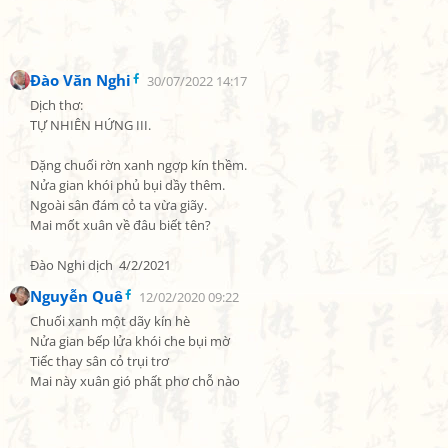
Đào Văn Nghi
30/07/2022 14:17
Dịch thơ:

TỰ NHIÊN HỨNG III.

Dặng chuối rờn xanh ngợp kín thềm.

Nửa gian khói phủ bụi dầy thêm.

Ngoài sân đám cỏ ta vừa giãy.

Mai mốt xuân về đâu biết tên?

Đào Nghi dịch  4/2/2021
Nguyễn Quê
12/02/2020 09:22
Chuối xanh một dãy kín hè

Nửa gian bếp lửa khói che bụi mờ

Tiếc thay sân cỏ trụi trơ

Mai này xuân gió phất phơ chỗ nào