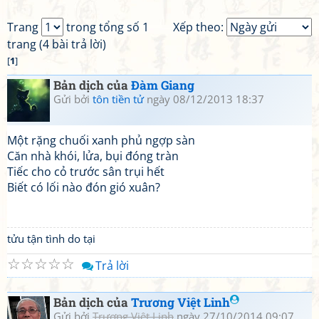
Trang
trong tổng số 1
Xếp theo:
trang (4 bài trả lời)
[
1
]
Bản dịch của
Đàm Giang
Gửi bởi
tôn tiền tử
ngày 08/12/2013 18:37
Một rặng chuối xanh phủ ngợp sàn
Căn nhà khói, lửa, bụi đóng tràn
Tiếc cho cỏ trước sân trụi hết
Biết có lối nào đón gió xuân?
tửu tận tình do tại
☆
☆
☆
☆
☆
Trả lời
Bản dịch của
Trương Việt Linh
Gửi bởi
Trương Việt Linh
ngày 27/10/2014 09:07