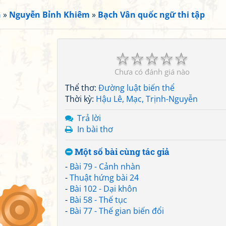
n
»
Nguyễn Bỉnh Khiêm
»
Bạch Vân quốc ngữ thi tập
☆
☆
☆
☆
☆
Chưa có đánh giá nào
Thể thơ:
Đường luật biến thể
Thời kỳ:
Hậu Lê, Mạc, Trịnh-Nguyễn
Trả lời
In bài thơ
Một số bài cùng tác giả
-
Bài 79 - Cảnh nhàn
-
Thuật hứng bài 24
-
Bài 102 - Dại khôn
-
Bài 58 - Thế tục
-
Bài 77 - Thế gian biến đổi