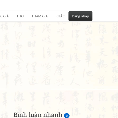
C GIẢ
THƠ
THAM GIA
KHÁC
Đăng nhập
Bình luận nhanh
0