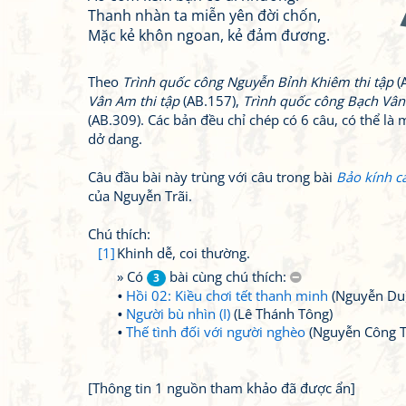
Thanh nhàn ta miễn yên đời chốn,
Mặc kẻ khôn ngoan, kẻ đảm đương.
Theo
Trình quốc công Nguyễn Bỉnh Khiêm thi tập
(
Vân Am thi tập
(AB.157),
Trình quốc công Bạch Vân
(AB.309). Các bản đều chỉ chép có 6 câu, có thể là 
dở dang.
Câu đầu bài này trùng với câu trong bài
Bảo kính cả
của Nguyễn Trãi.
Chú thích:
[1]
Khinh dễ, coi thường.
» Có
bài cùng chú thích:
3
Hồi 02: Kiều chơi tết thanh minh
(Nguyễn Du
Người bù nhìn (I)
(Lê Thánh Tông)
Thế tình đối với người nghèo
(Nguyễn Công T
[Thông tin 1 nguồn tham khảo đã được ẩn]