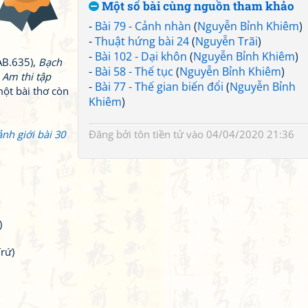
Một số bài cùng nguồn tham khảo
-
Bài 79 - Cảnh nhàn
(
Nguyễn Bỉnh Khiêm
)
-
Thuật hứng bài 24
(
Nguyễn Trãi
)
-
Bài 102 - Dại khôn
(
Nguyễn Bỉnh Khiêm
)
AB.635),
Bạch
-
Bài 58 - Thế tục
(
Nguyễn Bỉnh Khiêm
)
 Am thi tập
-
Bài 77 - Thế gian biến đổi
(
Nguyễn Bỉnh
một bài thơ còn
Khiêm
)
nh giới bài 30
Đăng bởi
tôn tiền tử
vào 04/04/2020 21:36
)
rứ)