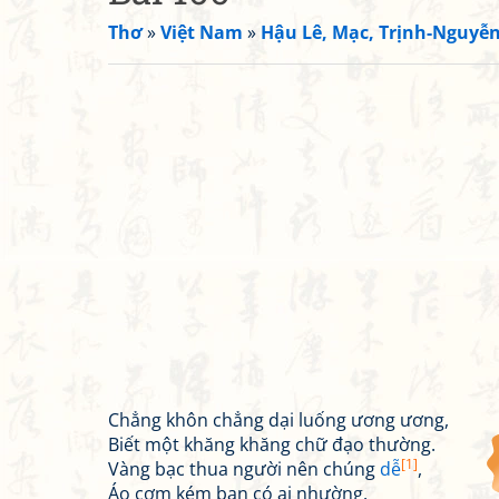
Thơ
»
Việt Nam
»
Hậu Lê, Mạc, Trịnh-Nguyễ
Chẳng khôn chẳng dại luống ương ương,
Biết một khăng khăng chữ đạo thường.
[1]
Vàng bạc thua người nên chúng
dễ
,
Áo cơm kém bạn có ai nhường.