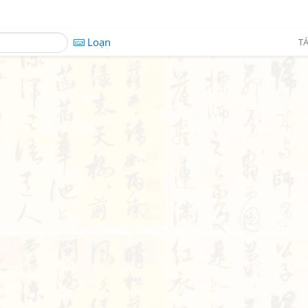
Loạn
TÁ