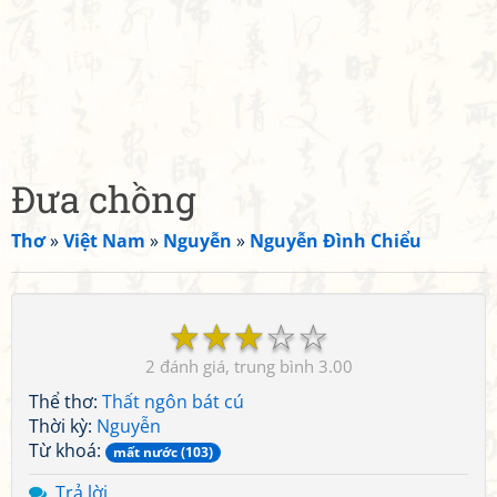
Đưa chồng
Thơ
»
Việt Nam
»
Nguyễn
»
Nguyễn Đình Chiểu
☆
☆
☆
☆
☆
2
3.00
Thể thơ:
Thất ngôn bát cú
Thời kỳ:
Nguyễn
Từ khoá:
mất nước (103)
Trả lời