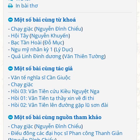
In bài thơ
Một số bài cùng từ khoá
-
Chạy giặc
(
Nguyễn Đình Chiểu
)
-
Hội Tây
(
Nguyễn Khuyến
)
-
Bạc Tần Hoài
(
Đỗ Mục
)
-
Ngu mỹ nhân kỳ 1
(
Lý Dục
)
-
Quá Linh Đinh dương
(
Văn Thiên Tường
)
Một số bài cùng tác giả
-
Văn tế nghĩa sĩ Cần Giuộc
-
Chạy giặc
-
Hồi 03: Vân Tiên cứu Kiều Nguyệt Nga
-
Hồi 01: Vân Tiên tạ thầy xin về đi thi
-
Hồi 02: Vân Tiên lên đường gặp lũ sơn đài
Một số bài cùng nguồn tham khảo
-
Chạy giặc
(
Nguyễn Đình Chiểu
)
-
Điếu đông các đại học sĩ Phan công Thanh Giản