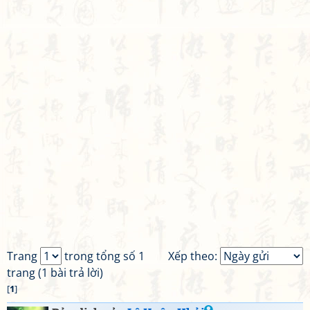
Trang
trong tổng số 1
Xếp theo:
trang (1 bài trả lời)
[
1
]