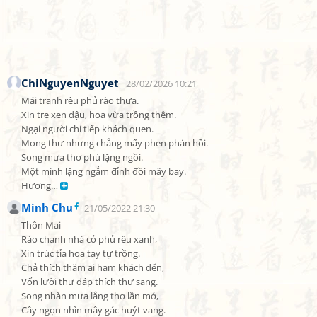
ChiNguyenNguyet
28/02/2026 10:21
Mái tranh rêu phủ rào thưa.

Xin tre xen dậu, hoa vừa trồng thêm.

Ngại người chỉ tiếp khách quen.

Mong thư nhưng chẳng mấy phen phản hồi.

Song mưa thơ phú lặng ngồi.

Một mình lặng ngắm đỉnh đồi mây bay.

Hương… 
Minh Chu
21/05/2022 21:30
Thôn Mai

Rào chanh nhà cỏ phủ rêu xanh,

Xin trúc tỉa hoa tay tự trồng.

Chả thích thăm ai ham khách đến,

Vốn lười thư đáp thích thư sang.

Song nhàn mưa lắng thơ lần mở,

Cây ngọn nhìn mây gác huýt vang.
