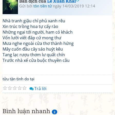
Bản dịch của
Lê Xuân Khải
Gửi bởi
tôn tiền tử
ngày 14/03/2019 12:14
Nhà tranh giậu chỉ phủ xanh rêu
Xin trúc trồng hoa tự cấy rào
Những ngại tới người, ham có khách
Vốn lười viết đáp cứ mong thư
Mưa nghe ngoài cửa thơ thành hứng
Mây cuốn đầu cây sáo huýt kêu
Tang lạc rượu thơm lư quất chín
Trước nhà xế cửa buộc thuyền câu
tửu tận tình do tại
☆
☆
☆
☆
☆
Trả lời
Bình luận nhanh
2