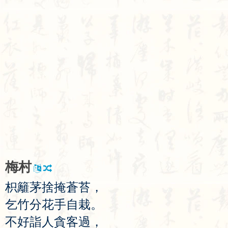
梅
村
枳
籬
茅
捨
掩
蒼
苔
，
乞
竹
分
花
手
自
栽
。
不
好
詣
人
貪
客
過
，