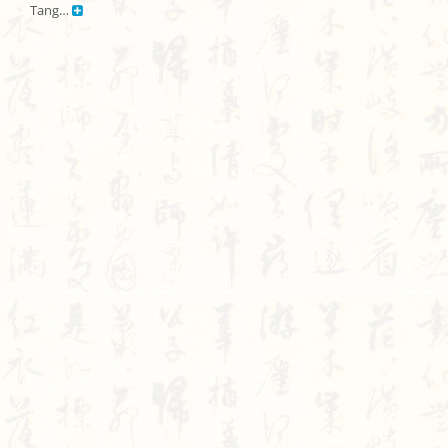
Tang… 