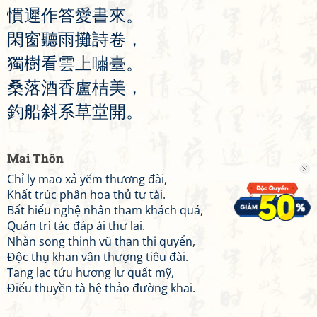
慣
遲
作
答
愛
書
來
。
閑
窗
聽
雨
攤
詩
卷
，
獨
樹
看
雲
上
嘯
臺
。
桑
落
酒
香
盧
桔
美
，
釣
船
斜
系
草
堂
開
。
Mai Thôn
Chỉ ly mao xả yểm thương đài,
Khất trúc phân hoa thủ tự tài.
Bất hiếu nghệ nhân tham khách quá,
Quán trì tác đáp ái thư lai.
Nhàn song thinh vũ than thi quyển,
Độc thụ khan vân thượng tiêu đài.
Tang lạc tửu hương lư quất mỹ,
Điếu thuyền tà hệ thảo đường khai.