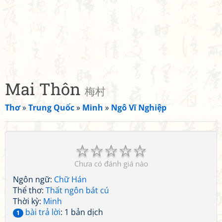
Mai Thôn
梅村
Thơ
»
Trung Quốc
»
Minh
»
Ngô Vĩ Nghiệp
☆
☆
☆
☆
☆
Chưa có đánh giá nào
Ngôn ngữ:
Chữ Hán
Thể thơ:
Thất ngôn bát cú
Thời kỳ:
Minh
bài trả lời
: 1 bản dịch
1