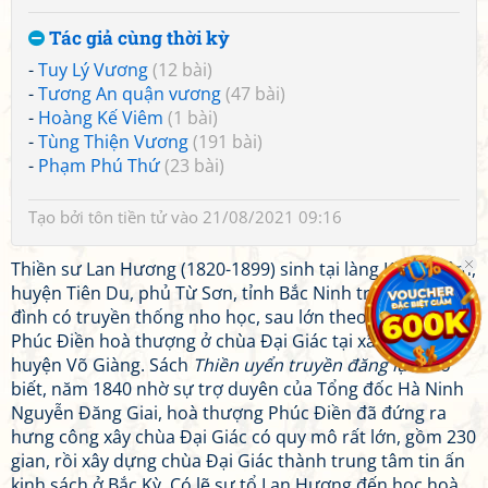
Tác giả cùng thời kỳ
-
Tuy Lý Vương
(12 bài)
-
Tương An quận vương
(47 bài)
-
Hoàng Kế Viêm
(1 bài)
-
Tùng Thiện Vương
(191 bài)
-
Phạm Phú Thứ
(23 bài)
Tạo bởi
tôn tiền tử
vào 21/08/2021 09:16
Thiền sư Lan Hương (1820-1899) sinh tại làng Khắc Niệm,
huyện Tiên Du, phủ Từ Sơn, tỉnh Bắc Ninh trong một gia
đình có truyền thống nho học, sau lớn theo học Độ điệp
Phúc Điền hoà thượng ở chùa Đại Giác tại xã Bồ Sơn,
huyện Võ Giàng. Sách
Thiền uyển truyền đăng lục
cho
biết, năm 1840 nhờ sự trợ duyên của Tổng đốc Hà Ninh
Nguyễn Đăng Giai, hoà thượng Phúc Điền đã đứng ra
hưng công xây chùa Đại Giác có quy mô rất lớn, gồm 230
gian, rồi xây dựng chùa Đại Giác thành trung tâm tin ấn
kinh sách ở Bắc Kỳ. Có lẽ sư tổ Lan Hương đến học hoà