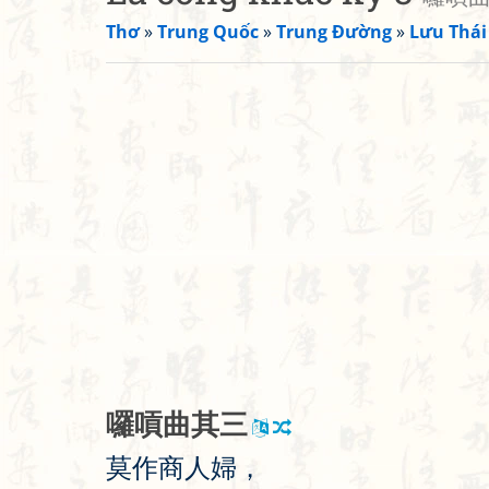
Thơ
»
Trung Quốc
»
Trung Đường
»
Lưu Thái
囉
嗊
曲
其
三
莫
作
商
人
婦
，