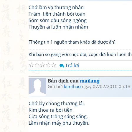
Chớ làm vợ thương nhân
Trâm, tiền thành bói toán
Sớm sớm đầu sông ngóng
Thuyền ai luôn nhận nhầm
[Thông tin 1 nguồn tham khảo đã được ẩn]
Khi bạn so găng với cuộc đời, cuộc đời luôn luôn 
☆
☆
☆
☆
☆
Trả lời
Bản dịch của
mailang
Gửi bởi
kimthao
ngày 07/02/2010 05:13
Chớ lấy chồng thương lái,
Kim thoa ra bói tiền.
Cữa sông trông sáng sáng,
Lầm nhận mấy phu thuyền.