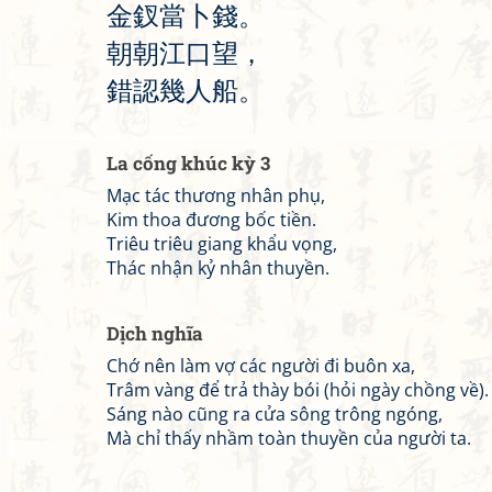
金
釵
當
卜
錢
。
朝
朝
江
口
望
，
錯
認
幾
人
船
。
La cống khúc kỳ 3
Mạc tác thương nhân phụ,
Kim thoa đương bốc tiền.
Triêu triêu giang khẩu vọng,
Thác nhận kỷ nhân thuyền.
Dịch nghĩa
Chớ nên làm vợ các người đi buôn xa,
Trâm vàng để trả thày bói (hỏi ngày chồng về).
Sáng nào cũng ra cửa sông trông ngóng,
Mà chỉ thấy nhầm toàn thuyền của người ta.