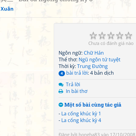
 Xuân
☆
☆
☆
☆
☆
Chưa có đánh giá nào
Ngôn ngữ:
Chữ Hán
Thể thơ:
Ngũ ngôn tứ tuyệt
Thời kỳ:
Trung Đường
bài trả lời
: 4 bản dịch
4
Trả lời
In bài thơ
Một số bài cùng tác giả
-
La cống khúc kỳ 1
-
La cống khúc kỳ 4
Đăng bởi
hongha83
vào 17/10/2008 