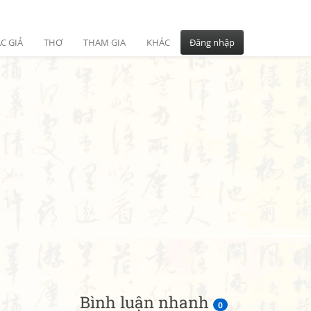
C GIẢ
THƠ
THAM GIA
KHÁC
Đăng nhập
Bình luận nhanh
0