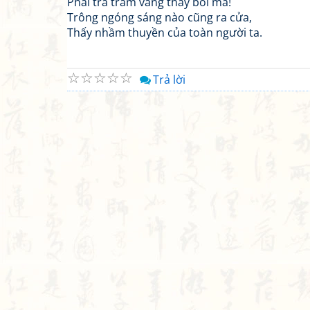
Phải trả trâm vàng thày bói mà!
Trông ngóng sáng nào cũng ra cửa,
Thấy nhầm thuyền của toàn người ta.
☆
☆
☆
☆
☆
Trả lời