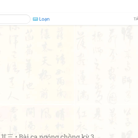
Loạn
TÁ
 • Bài ca ngóng chồng kỳ 3