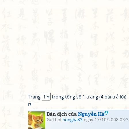
Trang
trong tổng số 1 trang (4 bài trả lời)
[
1
]
Bản dịch của
Nguyễn Hà
Gửi bởi
hongha83
ngày 17/10/2008 03:3