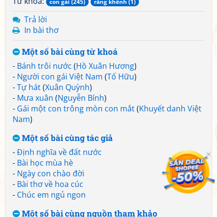
Từ khoá:
con gái (245)
răng khểnh (1)
Trả lời
In bài thơ
Một số bài cùng từ khoá
-
Bánh trôi nước
(
Hồ Xuân Hương
)
-
Người con gái Việt Nam
(
Tố Hữu
)
-
Tự hát
(
Xuân Quỳnh
)
-
Mưa xuân
(
Nguyễn Bính
)
-
Gái một con trông mòn con mắt
(
Khuyết danh Việt
Nam
)
Một số bài cùng tác giả
-
Định nghĩa về đất nước
-
Bài học mùa hè
-
Ngày con chào đời
-
Bài thơ về hoa cúc
-
Chúc em ngủ ngon
Một số bài cùng nguồn tham khảo