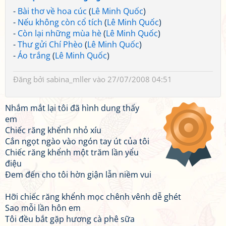
-
Bài thơ về hoa cúc
(
Lê Minh Quốc
)
-
Nếu không còn cổ tích
(
Lê Minh Quốc
)
-
Còn lại những mùa hè
(
Lê Minh Quốc
)
-
Thư gửi Chí Phèo
(
Lê Minh Quốc
)
-
Áo trắng
(
Lê Minh Quốc
)
Đăng bởi
sabina_mller
vào 27/07/2008 04:51
Nhắm mắt lại tôi đã hình dung thấy
em
Chiếc răng khểnh nhỏ xíu
Cắn ngọt ngào vào ngón tay út của tôi
Chiếc răng khểnh một trăm lần yểu
điệu
Đem đến cho tôi hờn giận lẫn niềm vui
Hỡi chiếc răng khểnh mọc chênh vênh dễ ghét
Sao mỗi lần hôn em
Tôi đều bắt gặp hương cà phê sữa