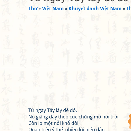
Thơ
»
Việt Nam
»
Khuyết danh Việt Nam
»
T
Từ ngày Tây lấy đế đô,
Nó giăng dây thép cực chừng mô hỡi trời,
Còn lo một nỗi khổ đời,
Quan trên ỷ thế, nhiều lời hiếp dân,