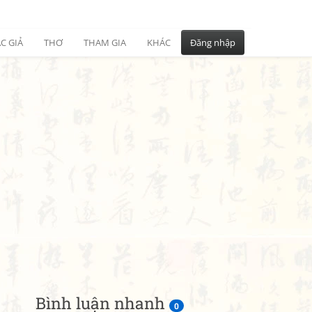
C GIẢ
THƠ
THAM GIA
KHÁC
Đăng nhập
Bình luận nhanh
0