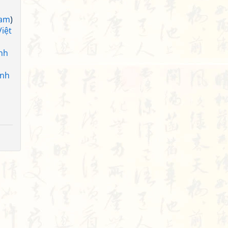
Nam
)
iệt
nh
anh