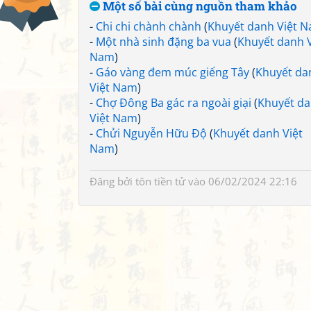
Một số bài cùng nguồn tham khảo
-
Chi chi chành chành
(
Khuyết danh Việt 
-
Một nhà sinh đặng ba vua
(
Khuyết danh V
Nam
)
-
Gáo vàng đem múc giếng Tây
(
Khuyết da
Việt Nam
)
-
Chợ Đông Ba gác ra ngoài giại
(
Khuyết d
Việt Nam
)
-
Chửi Nguyễn Hữu Độ
(
Khuyết danh Việt
Nam
)
Đăng bởi
tôn tiền tử
vào 06/02/2024 22:16