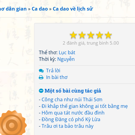
hơ dân gian
»
Ca dao
»
Ca dao về lịch sử
☆
☆
☆
☆
☆
2
5.00
Thể thơ:
Lục bát
Thời kỳ:
Nguyễn
Trả lời
In bài thơ
Một số bài cùng tác giả
-
Công cha như núi Thái Sơn
-
Đi khắp thế gian không ai tốt bằng mẹ
-
Hôm qua tát nước đầu đình
-
Đồng Đăng có phố Kỳ Lừa
-
Trâu ơi ta bảo trâu này