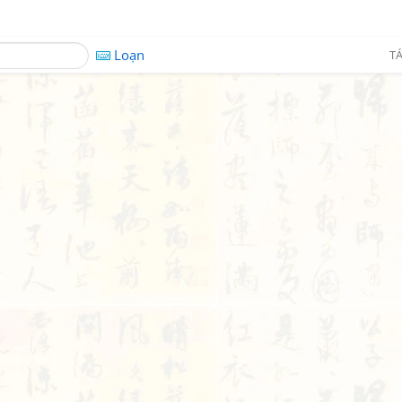
Loạn
TÁ