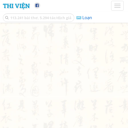
THI VIỆN
Toggl
naviga
Loạn