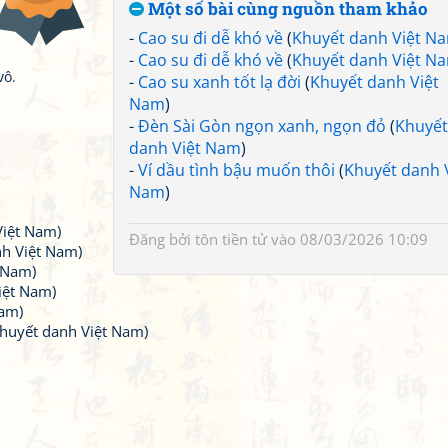
Một số bài cùng nguồn tham khảo
-
Cao su đi dễ khó về
(
Khuyết danh Việt N
-
Cao su đi dễ khó về
(
Khuyết danh Việt N
vô.
-
Cao su xanh tốt lạ đời
(
Khuyết danh Việt
Nam
)
-
Đèn Sài Gòn ngọn xanh, ngọn đỏ
(
Khuyết
danh Việt Nam
)
-
Ví dầu tình bậu muốn thôi
(
Khuyết danh 
Nam
)
Việt Nam)
Đăng bởi
tôn tiền tử
vào 08/03/2026 10:09
h Việt Nam)
 Nam)
iệt Nam)
Nam)
huyết danh Việt Nam)