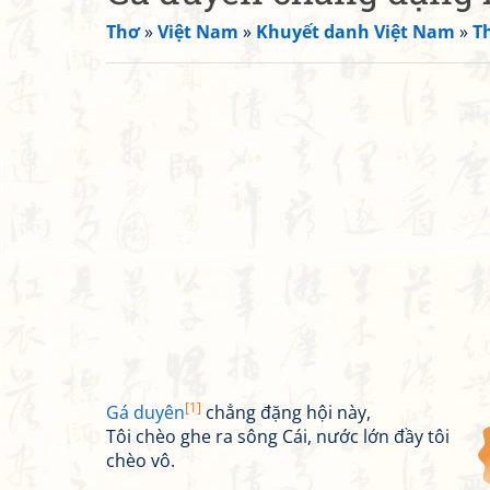
Thơ
»
Việt Nam
»
Khuyết danh Việt Nam
»
T
[1]
Gá duyên
chẳng đặng hội này,
Tôi chèo ghe ra sông Cái, nước lớn đầy tôi
chèo vô.