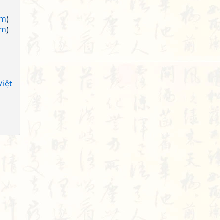
am
)
am
)
Việt