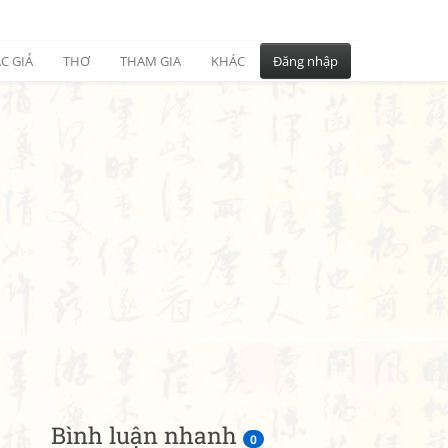
C GIẢ
THƠ
THAM GIA
KHÁC
Đăng nhập
Bình luận nhanh
0