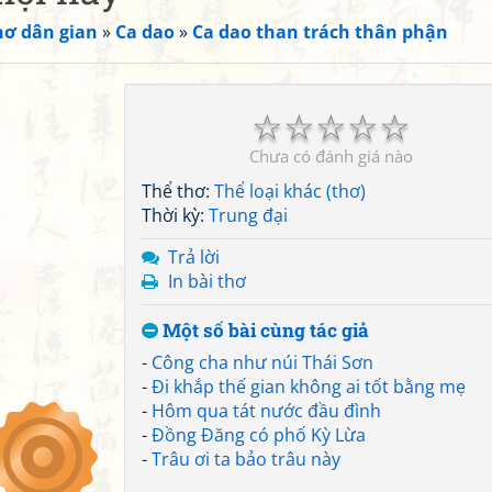
hơ dân gian
»
Ca dao
»
Ca dao than trách thân phận
☆
☆
☆
☆
☆
Chưa có đánh giá nào
Thể thơ:
Thể loại khác (thơ)
Thời kỳ:
Trung đại
Trả lời
In bài thơ
Một số bài cùng tác giả
-
Công cha như núi Thái Sơn
-
Đi khắp thế gian không ai tốt bằng mẹ
-
Hôm qua tát nước đầu đình
-
Đồng Đăng có phố Kỳ Lừa
-
Trâu ơi ta bảo trâu này