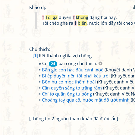
Khảo dị:
‡
Tôi gá
duyên
‡
không
đặng hội này,
Tôi chèo ghe ra
‡
biển
, nước lớn đầy tôi chèo 
Chú thích:
[1]
Kết thành nghĩa vợ chồng.
» Có
bài cùng chú thích:
24
Bần gie con hạc đậu cánh xoè
(Khuyết danh 
Bị ép duyên nên tôi phải kêu trời
(Khuyết dan
Bồn hư cỏ mọc thêm hoài
(Khuyết danh Việt
Căn duyên sáng tỏ trăng rằm
(Khuyết danh V
Chỉ tơ quấn ống tu bông
(Khuyết danh Việt 
Choàng tay qua cổ, nước mắt đổ ướt mình
(K
[Thông tin 2 nguồn tham khảo đã được ẩn]