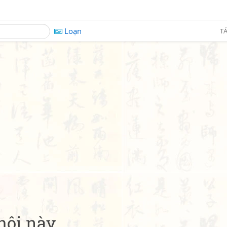
Loạn
TÁ
hội này