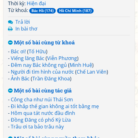
Thời kỳ:
Hiện đại
Từ khoá:
Bác Hồ (174)
Hồ Chí Minh (187)
Trả lời
In bài thơ
Một số bài cùng từ khoá
-
Bác ơi!
(
Tố Hữu
)
-
Viếng lăng Bác
(
Viễn Phương
)
-
Đêm nay Bác không ngủ
(
Minh Huệ
)
-
Người đi tìm hình của nước
(
Chế Lan Viên
)
-
Ảnh Bác
(
Trần Đăng Khoa
)
Một số bài cùng tác giả
-
Công cha như núi Thái Sơn
-
Đi khắp thế gian không ai tốt bằng mẹ
-
Hôm qua tát nước đầu đình
-
Đồng Đăng có phố Kỳ Lừa
-
Trâu ơi ta bảo trâu này