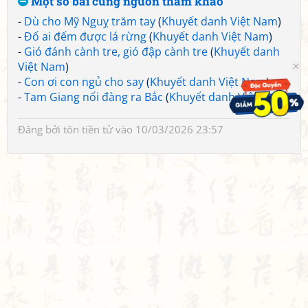
Một số bài cùng nguồn tham khảo
-
Dù cho Mỹ Nguỵ trăm tay
(
Khuyết danh Việt Nam
)
-
Đố ai đếm được lá rừng
(
Khuyết danh Việt Nam
)
-
Gió đánh cành tre, gió đập cành tre
(
Khuyết danh
Việt Nam
)
-
Con ơi con ngủ cho say
(
Khuyết danh Việt Nam
)
-
Tam Giang nối đàng ra Bắc
(
Khuyết danh Việt Nam
)
Đăng bởi
tôn tiền tử
vào 10/03/2026 23:57