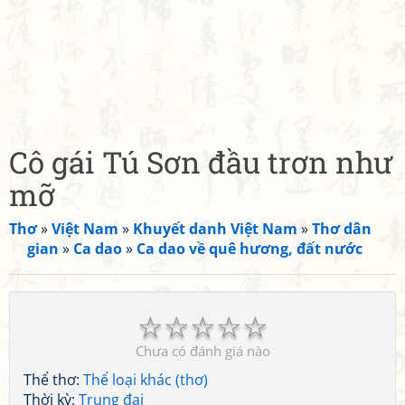
Cô gái Tú Sơn đầu trơn như
mỡ
Thơ
»
Việt Nam
»
Khuyết danh Việt Nam
»
Thơ dân
gian
»
Ca dao
»
Ca dao về quê hương, đất nước
☆
☆
☆
☆
☆
Chưa có đánh giá nào
Thể thơ:
Thể loại khác (thơ)
Thời kỳ:
Trung đại