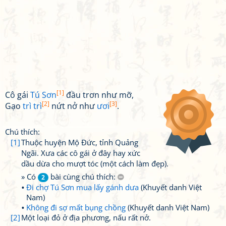
[1]
Cô gái
Tú Sơn
đầu trơn như mỡ,
[2]
[3]
Gạo
trì trì
nứt nở như
ươi
.
Chú thích:
[1]
Thuộc huyện Mộ Đức, tỉnh Quảng
Ngãi. Xưa các cô gái ở đây hay xức
dầu dừa cho mượt tóc (một cách làm đẹp).
» Có
bài cùng chú thích:
2
Đi chợ Tú Sơn mua lấy gánh dưa
(Khuyết danh Việt
Nam)
Không đi sợ mất bụng chồng
(Khuyết danh Việt Nam)
[2]
Một loại đỏ ở địa phương, nấu rất nở.