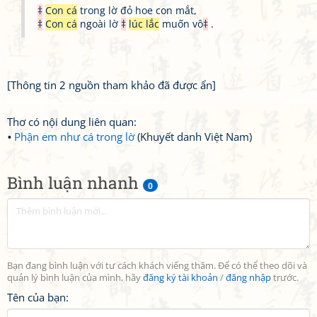
‡
Con cá
trong lờ đỏ hoe con mắt,
‡
Con cá
ngoài lờ
‡
lúc lắc
muốn vô
‡
.
[Thông tin 2 nguồn tham khảo đã được ẩn]
Thơ có nội dung liên quan:
Phận em như cá trong lờ
(Khuyết danh Việt Nam)
Bình luận nhanh
0
Bạn đang bình luận với tư cách khách viếng thăm. Để có thể theo dõi và
quản lý bình luận của mình, hãy
đăng ký tài khoản
/
đăng nhập
trước.
Tên của bạn: