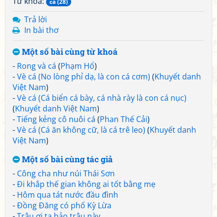
Từ khoá:
cá (28)
Trả lời
In bài thơ
Một số bài cùng từ khoá
-
Rong và cá
(
Phạm Hổ
)
-
Vè cá (No lòng phỉ dạ, là con cá cơm)
(
Khuyết danh
Việt Nam
)
-
Vè cá (Cá biển cá bày, cá nhà rày là con cá nục)
(
Khuyết danh Việt Nam
)
-
Tiếng kẻng cô nuôi cá
(
Phan Thế Cải
)
-
Vè cá (Cá ăn không cữ, là cá trê leo)
(
Khuyết danh
Việt Nam
)
Một số bài cùng tác giả
-
Công cha như núi Thái Sơn
-
Đi khắp thế gian không ai tốt bằng mẹ
-
Hôm qua tát nước đầu đình
-
Đồng Đăng có phố Kỳ Lừa
-
Trâu ơi ta bảo trâu này