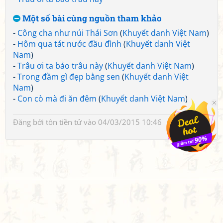
Một số bài cùng nguồn tham khảo
-
Công cha như núi Thái Sơn
(
Khuyết danh Việt Nam
)
-
Hôm qua tát nước đầu đình
(
Khuyết danh Việt
Nam
)
-
Trâu ơi ta bảo trâu này
(
Khuyết danh Việt Nam
)
-
Trong đầm gì đẹp bằng sen
(
Khuyết danh Việt
Nam
)
-
Con cò mà đi ăn đêm
(
Khuyết danh Việt Nam
)
Đăng bởi
tôn tiền tử
vào 04/03/2015 10:46