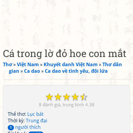
Cá trong lờ đỏ hoe con mắt
Thơ
»
Việt Nam
»
Khuyết danh Việt Nam
»
Thơ dân
gian
»
Ca dao
»
Ca dao về tình yêu, đôi lứa
☆
☆
☆
☆
☆
8
4.38
Thể thơ:
Lục bát
Thời kỳ:
Trung đại
người thích
1