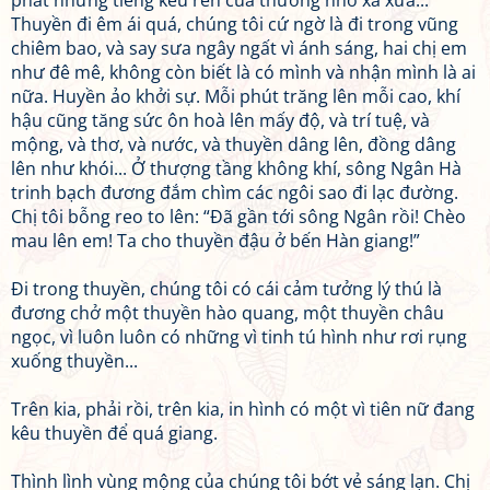
phất những tiếng kêu rên của thương nhớ xa xưa...
Thuyền đi êm ái quá, chúng tôi cứ ngờ là đi trong vũng
chiêm bao, và say sưa ngây ngất vì ánh sáng, hai chị em
như đê mê, không còn biết là có mình và nhận mình là ai
nữa. Huyền ảo khởi sự. Mỗi phút trăng lên mỗi cao, khí
hậu cũng tăng sức ôn hoà lên mấy độ, và trí tuệ, và
mộng, và thơ, và nước, và thuyền dâng lên, đồng dâng
lên như khói... Ở thượng tầng không khí, sông Ngân Hà
trinh bạch đương đắm chìm các ngôi sao đi lạc đường.
Chị tôi bỗng reo to lên: “Đã gần tới sông Ngân rồi! Chèo
mau lên em! Ta cho thuyền đậu ở bến Hàn giang!”
Đi trong thuyền, chúng tôi có cái cảm tưởng lý thú là
đương chở một thuyền hào quang, một thuyền châu
ngọc, vì luôn luôn có những vì tinh tú hình như rơi rụng
xuống thuyền...
Trên kia, phải rồi, trên kia, in hình có một vì tiên nữ đang
kêu thuyền để quá giang.
Thình lình vùng mộng của chúng tôi bớt vẻ sáng lạn. Chị