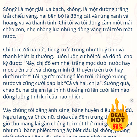
Sông? Là một giải lụa bạch, không, là một đường trăng
trải chiếu vàng, hai bên bờ là động cát và rừng xanh và
hoang vu và thanh tịnh. Chị tôi và tôi đồng cầm một mái
chèo con, nhẹ nhàng lùa những dòng vàng trôi trên mặt
nước.
Chị tôi cười nả nớt, tiếng cười trong như thuỷ tinh và
thanh khiết lạ thường. Luôn luôn cứ hỏi tôi và đố tôi cho
kỳ được: “Này, chị đố em nhé, trăng mọc dưới nước hay
mọc trên trời, và chúng mình đi thuyền trên trời hay
dưới nước?” Tôi ngước mắt ngó lên trời rồi ngó xuống
nước và cũng cười đáp lại: “Cả và hai, chị a”. Sướng quá,
chao ôi, hai chị em lại thỉnh thoảng rú lên cười làm náo
động luồng tinh khí của hạo nhiên.
Vây chúng tôi bằng ánh sáng, bằng huyền diệu, chưa đủ,
Ngưu lang và Chức nữ, chúa của đêm trung thu còn sai
gió thu mang lại gần chúng tôi một thứ mùi gì ngào ngạt
như mùi băng phiến: trong ấy biết đâu lại không phảng