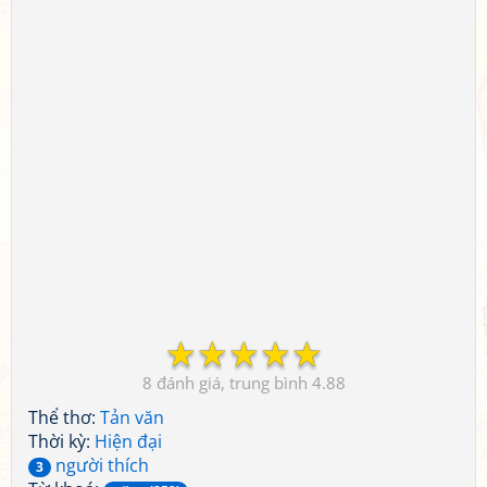
☆
☆
☆
☆
☆
8
4.88
Thể thơ:
Tản văn
Thời kỳ:
Hiện đại
người thích
3