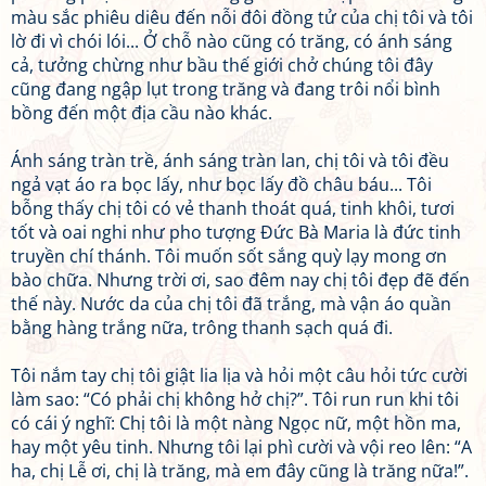
màu sắc phiêu diêu đến nỗi đôi đồng tử của chị tôi và tôi
lờ đi vì chói lói... Ở chỗ nào cũng có trăng, có ánh sáng
cả, tưởng chừng như bầu thế giới chở chúng tôi đây
cũng đang ngập lụt trong trăng và đang trôi nổi bình
bồng đến một địa cầu nào khác.
Ánh sáng tràn trề, ánh sáng tràn lan, chị tôi và tôi đều
ngả vạt áo ra bọc lấy, như bọc lấy đồ châu báu... Tôi
bỗng thấy chị tôi có vẻ thanh thoát quá, tinh khôi, tươi
tốt và oai nghi như pho tượng Đức Bà Maria là đức tinh
truyền chí thánh. Tôi muốn sốt sắng quỳ lạy mong ơn
bào chữa. Nhưng trời ơi, sao đêm nay chị tôi đẹp đẽ đến
thế này. Nước da của chị tôi đã trắng, mà vận áo quần
bằng hàng trắng nữa, trông thanh sạch quá đi.
Tôi nắm tay chị tôi giật lia lịa và hỏi một câu hỏi tức cười
làm sao: “Có phải chị không hở chị?”. Tôi run run khi tôi
có cái ý nghĩ: Chị tôi là một nàng Ngọc nữ, một hồn ma,
hay một yêu tinh. Nhưng tôi lại phì cười và vội reo lên: “A
ha, chị Lễ ơi, chị là trăng, mà em đây cũng là trăng nữa!”.