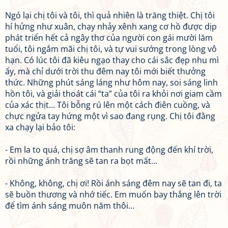
Ngó lại chị tôi và tôi, thì quả nhiên là trăng thiệt. Chị tôi
hí hửng như xuân, chạy nhảy xênh xang cơ hồ được dịp
phát triển hết cả ngây thơ của người con gái mười lăm
tuổi, tôi ngắm mãi chị tôi, và tự vui sướng trong lòng vô
hạn. Có lúc tôi đã kiêu ngạo thay cho cái sắc đẹp nhu mì
ấy, mà chỉ dưới trời thu đêm nay tôi mới biết thưởng
thức. Những phút sáng láng như hôm nay, soi sáng linh
hồn tôi, và giải thoát cái “ta” của tôi ra khỏi nơi giam cầm
của xác thịt... Tôi bỗng rú lên một cách điên cuồng, và
chực ngửa tay hứng một vì sao đang rụng. Chị tôi đằng
xa chạy lại bảo tôi:
- Em la to quá, chị sợ âm thanh rung động đến khí trời,
rồi những ánh trăng sẽ tan ra bọt mất...
- Không, không, chị ơi! Rồi ánh sáng đêm nay sẽ tan đi, ta
sẽ buồn thương và nhớ tiếc. Em muốn bay thẳng lên trời
để tìm ánh sáng muôn năm thôi...