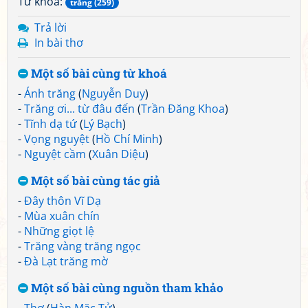
Từ khoá:
trăng (259)
Trả lời
In bài thơ
Một số bài cùng từ khoá
-
Ánh trăng
(
Nguyễn Duy
)
-
Trăng ơi... từ đâu đến
(
Trần Đăng Khoa
)
-
Tĩnh dạ tứ
(
Lý Bạch
)
-
Vọng nguyệt
(
Hồ Chí Minh
)
-
Nguyệt cầm
(
Xuân Diệu
)
Một số bài cùng tác giả
-
Đây thôn Vĩ Dạ
-
Mùa xuân chín
-
Những giọt lệ
-
Trăng vàng trăng ngọc
-
Đà Lạt trăng mờ
Một số bài cùng nguồn tham khảo