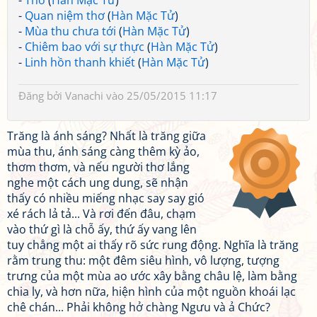
-
Thơ
(
Hàn Mặc Tử
)
-
Quan niệm thơ
(
Hàn Mặc Tử
)
-
Mùa thu chưa tới
(
Hàn Mặc Tử
)
-
Chiêm bao với sự thực
(
Hàn Mặc Tử
)
-
Linh hồn thanh khiết
(
Hàn Mặc Tử
)
Đăng bởi
Vanachi
vào 25/05/2015 11:17
Trăng là ánh sáng? Nhất là trăng giữa
mùa thu, ánh sáng càng thêm kỳ ảo,
thơm thơm, và nếu người thơ lắng
nghe một cách ung dung, sẽ nhận
thấy có nhiều miếng nhạc say say gió
xé rách lả tả... Và rơi đến đâu, chạm
vào thứ gì là chỗ ấy, thứ ấy vang lên
tuy chẳng một ai thấy rõ sức rung động. Nghĩa là trăng
rằm trung thu: một đêm siêu hình, vô lượng, tượng
trưng của một mùa ao ước xây bằng châu lệ, làm bằng
chia ly, và hơn nữa, hiện hình của một nguồn khoái lạc
chê chán... Phải không hở chàng Ngưu và ả Chức?