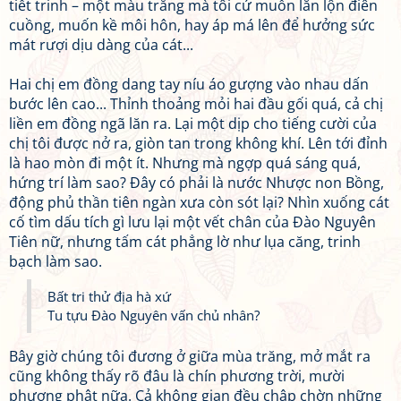
tiết trinh – một màu trắng mà tôi cứ muốn lăn lộn điên
cuồng, muốn kề môi hôn, hay áp má lên để hưởng sức
mát rượi dịu dàng của cát...
Hai chị em đồng dang tay níu áo gượng vào nhau dấn
bước lên cao... Thỉnh thoảng mỏi hai đầu gối quá, cả chị
liền em đồng ngã lăn ra. Lại một dịp cho tiếng cười của
chị tôi được nở ra, giòn tan trong không khí. Lên tới đỉnh
là hao mòn đi một ít. Nhưng mà ngợp quá sáng quá,
hứng trí làm sao? Đây có phải là nước Nhược non Bồng,
động phủ thần tiên ngàn xưa còn sót lại? Nhìn xuống cát
cố tìm dấu tích gì lưu lại một vết chân của Đào Nguyên
Tiên nữ, nhưng tấm cát phẳng lờ như lụa căng, trinh
bạch làm sao.
Bất tri thử địa hà xứ
Tu tựu Đào Nguyên vấn chủ nhân?
Bây giờ chúng tôi đương ở giữa mùa trăng, mở mắt ra
cũng không thấy rõ đâu là chín phương trời, mười
phương phật nữa. Cả không gian đều chập chờn những