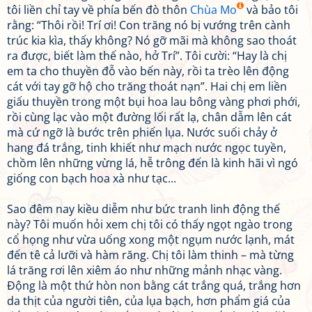
tôi liền chỉ tay về phía bến đò thôn
Chùa Mo
và bảo tôi
rằng: “Thôi rồi! Trí ơi! Con trăng nó bị vướng trên cành
trúc kia kìa, thấy không? Nó gỡ mãi mà không sao thoát
ra được, biết làm thế nào, hở Trí”. Tôi cười: “Hay là chị
em ta cho thuyền đỗ vào bến này, rồi ta trèo lên động
cát với tay gỡ hộ cho trăng thoát nạn”. Hai chị em liền
giấu thuyền trong một bụi hoa lau bông vàng phơi phới,
rồi cùng lạc vào một đường lối rất lạ, chân dẫm lên cát
mà cứ ngỡ là bước trên phiến lụa. Nước suối chảy ở
hang đá trắng, tinh khiết như mạch nước ngọc tuyền,
chồm lên những vừng lá, hễ trông đến là kinh hãi vì ngó
giống con bạch hoa xà như tạc...
Sao đêm nay kiều diễm như bức tranh linh động thế
này? Tôi muốn hỏi xem chị tôi có thấy ngọt ngào trong
cổ họng như vừa uống xong một ngụm nước lạnh, mát
đến tê cả lưỡi và hàm răng. Chị tôi làm thinh – mà từng
lá trăng rơi lên xiêm áo như những mảnh nhạc vàng.
Động là một thứ hòn non bằng cát trắng quá, trắng hơn
da thịt của người tiên, của lụa bạch, hơn phẩm giá của