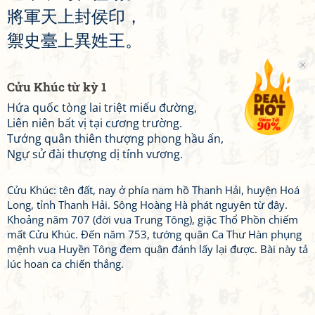
將
軍
天
上
封
侯
印
，
禦
史
臺
上
異
姓
王
。
Cửu Khúc từ kỳ 1
Hứa quốc tòng lai triệt miếu đường,
Liên niên bất vị tại cương trường.
Tướng quân thiên thượng phong hầu ấn,
Ngự sử đài thượng dị tính vương.
Cửu Khúc: tên đất, nay ở phía nam hồ Thanh Hải, huyện Hoá
Long, tỉnh Thanh Hải. Sông Hoàng Hà phát nguyên từ đây.
Khoảng năm 707 (đời vua Trung Tông), giặc Thổ Phồn chiếm
mất Cửu Khúc. Đến năm 753, tướng quân Ca Thư Hàn phụng
mệnh vua Huyền Tông đem quân đánh lấy lại được. Bài này tả
lúc hoan ca chiến thắng.