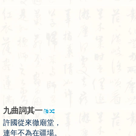
九
曲
詞
其
一
許
國
從
來
徹
廟
堂
，
連
年
不
為
在
疆
場
。