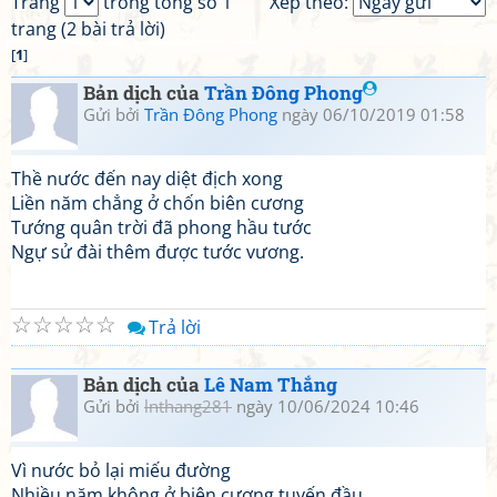
Trang
trong tổng số 1
Xếp theo:
trang (2 bài trả lời)
[
1
]
Bản dịch của
Trần Đông Phong
Gửi bởi
Trần Đông Phong
ngày 06/10/2019 01:58
Thề nước đến nay diệt địch xong
Liền năm chẳng ở chốn biên cương
Tướng quân trời đã phong hầu tước
Ngự sử đài thêm được tước vương.
☆
☆
☆
☆
☆
Trả lời
Bản dịch của
Lê Nam Thắng
Gửi bởi
lnthang281
ngày 10/06/2024 10:46
Vì nước bỏ lại miếu đường
Nhiều năm không ở biên cương tuyến đầu