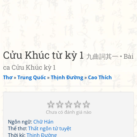
Cửu Khúc từ kỳ 1
九曲詞其一 • Bài
ca Cửu Khúc kỳ 1
Thơ
»
Trung Quốc
»
Thịnh Đường
»
Cao Thích
☆
☆
☆
☆
☆
Chưa có đánh giá nào
Ngôn ngữ:
Chữ Hán
Thể thơ:
Thất ngôn tứ tuyệt
Thời kỳ:
Thịnh Đường