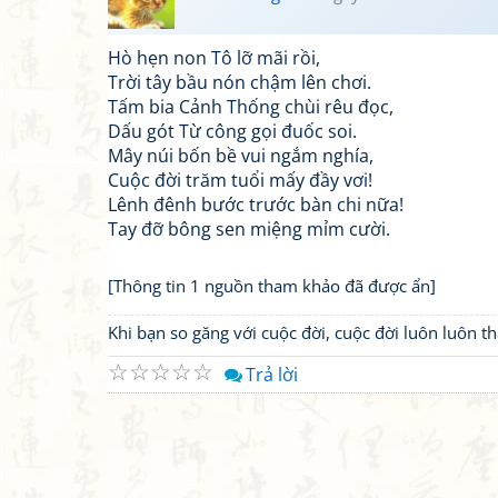
​Hò hẹn non Tô lỡ mãi rồi,
Trời tây bầu nón chậm lên chơi.
Tấm bia Cảnh Thống chùi rêu đọc,
Dấu gót Từ công gọi đuốc soi.
Mây núi bốn bề vui ngắm nghía,
Cuộc đời trăm tuổi mấy đầy vơi!
Lênh đênh bước trước bàn chi nữa!
Tay đỡ bông sen miệng mỉm cười.
[Thông tin 1 nguồn tham khảo đã được ẩn]
Khi bạn so găng với cuộc đời, cuộc đời luôn luôn 
☆
☆
☆
☆
☆
Trả lời