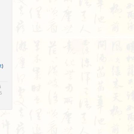
t
)
ã
6