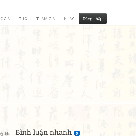
C GIẢ
THƠ
THAM GIA
KHÁC
Đăng nhập
Bình luận nhanh
遊柴
0