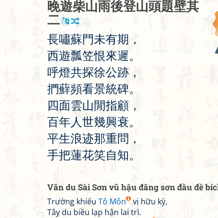
晚
遊
柴
山
雨
後
登
山
頭
題
壁
其
二
長
嘯
蘇
門
未
有
期
，
西
遊
瓢
笠
恨
來
遲
。
呼
燈
共
探
徐
公
跡
，
捫
蘚
頻
看
景
統
碑
。
四
面
雲
山
閒
指
顧
，
百
年
人
世
幾
興
衰
。
平
生
浪
迹
那
重
問
，
手
把
蓮
花
笑
自
知
。
Vãn du Sài Sơn vũ hậu đăng sơn đầu đề bíc
Trường khiếu
Tô Môn
vị hữu kỳ,
Tây du biều lạp hận lai trì.