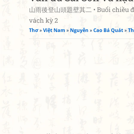
山雨後登山頭題壁其二 • Buổi chiều đi chơ
vách kỳ 2
Thơ
»
Việt Nam
»
Nguyễn
»
Cao Bá Quát
»
Th