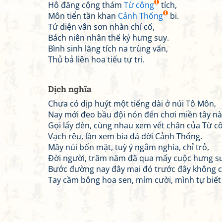
Hô đăng cộng thám
Từ công
tích,
Môn tiển tần khan
Cảnh Thống
bi.
Tứ diện vân sơn nhàn chỉ cố,
Bách niên nhân thế kỷ hưng suy.
Bình sinh lãng tích na trùng vấn,
Thủ bả liên hoa tiếu tự tri.
Dịch nghĩa
Chưa có dịp huýt một tiếng dài ở núi Tô Môn,
Nay mới đeo bầu đội nón đến chơi miền tây nà
Gọi lấy đèn, cùng nhau xem vết chân của Từ c
Vạch rêu, lần xem bia đá đời Cảnh Thống.
Mây núi bốn mặt, tuỳ ý ngắm nghía, chỉ trỏ,
Đời người, trăm năm đã qua mấy cuộc hưng su
Bước đường nay đây mai đó trước đây không cầ
Tay cầm bông hoa sen, mỉm cười, mình tự biết