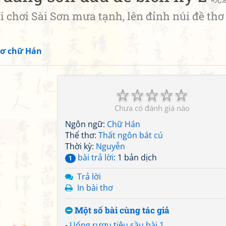
i Sài Sơn mưa tạnh, lên đỉnh núi đề thơ
ơ chữ Hán
☆
☆
☆
☆
☆
Chưa có đánh giá nào
Ngôn ngữ:
Chữ Hán
Thể thơ:
Thất ngôn bát cú
Thời kỳ:
Nguyễn
bài trả lời
: 1 bản dịch
1
Trả lời
In bài thơ
Một số bài cùng tác giả
-
Uống rượu tiêu sầu bài 1