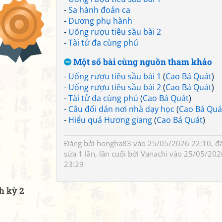
-
Sa hành đoản ca
-
Dương phụ hành
-
Uống rượu tiêu sầu bài 2
-
Tài tử đa cùng phú
Một số bài cùng nguồn tham khảo
-
Uống rượu tiêu sầu bài 1
(
Cao Bá Quát
)
-
Uống rượu tiêu sầu bài 2
(
Cao Bá Quát
)
-
Tài tử đa cùng phú
(
Cao Bá Quát
)
-
Câu đối dán nơi nhà dạy học
(
Cao Bá Quá
-
Hiểu quá Hương giang
(
Cao Bá Quát
)
Đăng bởi
hongha83
vào 25/05/2026 22:10, đ
sửa 1 lần, lần cuối bởi
Vanachi
vào 25/05/202
23:29
h kỳ 2