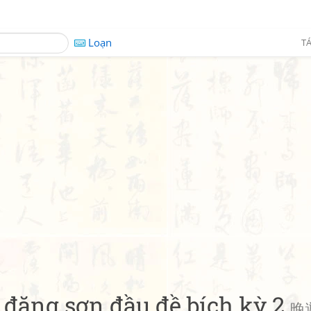
Loạn
TÁ
 đăng sơn đầu đề bích kỳ 2
晚