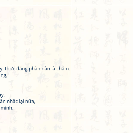
y, thực đáng phàn nàn là chậm.
ông,
y.
n nhắc lại nữa,
 mình.