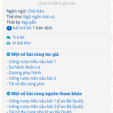
Chưa có đánh giá nào
Ngôn ngữ:
Chữ Hán
Thể thơ:
Ngũ ngôn bát cú
Thời kỳ:
Nguyễn
bài trả lời
: 1 bản dịch
1
Trả lời
In bài thơ
Một số bài cùng tác giả
-
Uống rượu tiêu sầu bài 1
-
Sa hành đoản ca
-
Dương phụ hành
-
Uống rượu tiêu sầu bài 2
-
Tài tử đa cùng phú
Một số bài cùng nguồn tham khảo
-
Uống rượu tiêu sầu bài 1
(
Cao Bá Quát
)
-
Uống rượu tiêu sầu bài 2
(
Cao Bá Quát
)
-
Tài tử đa cùng phú
(
Cao Bá Quát
)