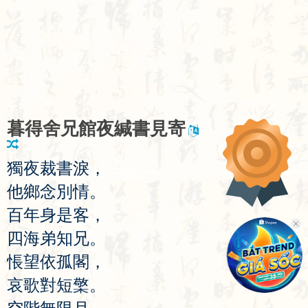
暮
得
舍
兄
館
夜
緘
書
見
寄
獨
夜
裁
書
淚
，
他
鄉
念
別
情
。
百
年
身
是
客
，
四
海
弟
知
兄
。
悵
望
依
孤
閣
，
哀
歌
對
短
檠
。