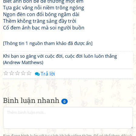
Biết anh bốn bể dễ thường một em
Tựa gác vắng nỗi niềm trông ngóng
Ngọn đèn con đối bóng ngâm dài
Thềm không trăng sáng đầy trời
Cố đem ánh bạc mà soi người buồn
[Thông tin 1 nguồn tham khảo đã được ẩn]
Khi bạn so găng với cuộc đời, cuộc đời luôn luôn thắng
(Andrew Matthews)
☆
☆
☆
☆
☆
Trả lời
Bình luận nhanh
0
Bạn đang bình luận với tư cách khách viếng thăm. Để có thể theo dõi và