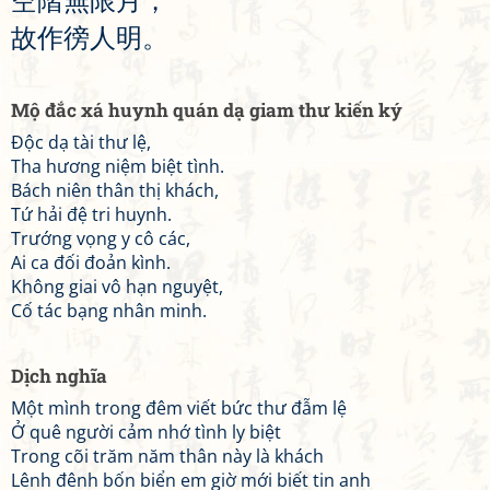
空
階
無
限
月
，
故
作
徬
人
明
。
Mộ đắc xá huynh quán dạ giam thư kiến ký
Độc dạ tài thư lệ,
Tha hương niệm biệt tình.
Bách niên thân thị khách,
Tứ hải đệ tri huynh.
Trướng vọng y cô các,
Ai ca đối đoản kình.
Không giai vô hạn nguyệt,
Cố tác bạng nhân minh.
Dịch nghĩa
Một mình trong đêm viết bức thư đẫm lệ
Ở quê người cảm nhớ tình ly biệt
Trong cõi trăm năm thân này là khách
Lênh đênh bốn biển em giờ mới biết tin anh