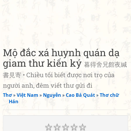
Mộ đắc xá huynh quán dạ
giam thư kiến ký
暮得舍兄館夜緘
書見寄 • Chiều tối biết được nơi trọ của
người anh, đêm viết thư gửi đi
Thơ
»
Việt Nam
»
Nguyễn
»
Cao Bá Quát
»
Thơ chữ
Hán
☆
☆
☆
☆
☆