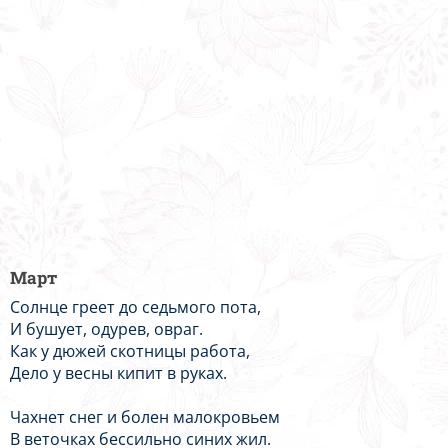
Март
Солнце греет до седьмого пота,
И бушует, одурев, овраг.
Как у дюжей скотницы работа,
Дело у весны кипит в руках.
Чахнет снег и болен малокровьем
В веточках бессильно синих жил.