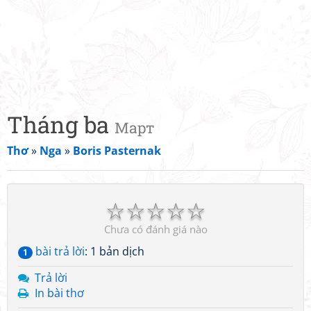
Tháng ba
Март
Thơ
»
Nga
»
Boris Pasternak
☆
☆
☆
☆
☆
Chưa có đánh giá nào
bài trả lời
: 1 bản dịch
1
Trả lời
In bài thơ