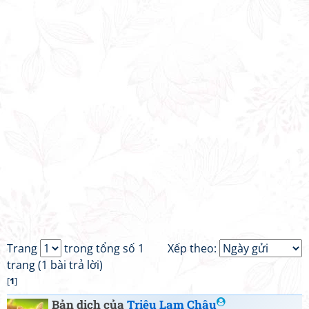
Trang
trong tổng số 1
Xếp theo:
trang (1 bài trả lời)
[
1
]
Bản dịch của
Triệu Lam Châu