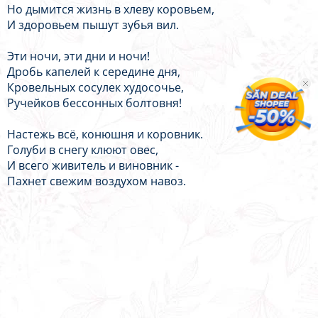
Но дымится жизнь в хлеву коровьем,
И здоровьем пышут зубья вил.
Эти ночи, эти дни и ночи!
Дробь капелей к середине дня,
Кровельных сосулек худосочье,
Ручейков бессонных болтовня!
Настежь всё, конюшня и коровник.
Голуби в снегу клюют овес,
И всего живитель и виновник -
Пахнет свежим воздухом навоз.