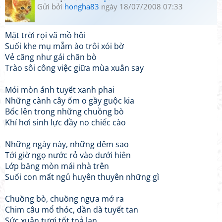
Gửi bởi
hongha83
ngày 18/07/2008 07:33
Mặt trời rọi vã mồ hôi
Suối khe mụ mẫm ào trôi xói bờ
Vẻ căng như gái chăn bò
Trào sôi công việc giữa mùa xuân say
Mỏi mòn ánh tuyết xanh phai
Những cành cây ốm o gầy guộc kia
Bốc lên trong những chuồng bò
Khí hơi sinh lực đầy no chiếc cào
Những ngày này, những đêm sao
Tới giờ ngọ nước rỏ vào dưới hiên
Lớp băng mòn mái nhà trên
Suối con mất ngủ huyên thuyên những gì
Chuồng bò, chuồng ngựa mở ra
Chim câu mổ thóc, dần dà tuyết tan
Sức xuân tươi tốt toả lan