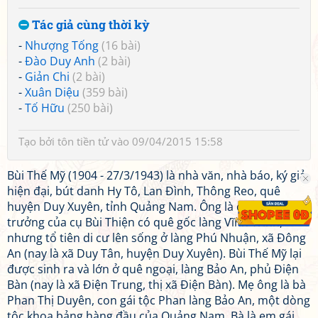
Tác giả cùng thời kỳ
-
Nhượng Tống
(16 bài)
-
Đào Duy Anh
(2 bài)
-
Giản Chi
(2 bài)
-
Xuân Diệu
(359 bài)
-
Tố Hữu
(250 bài)
Tạo bởi
tôn tiền tử
vào 09/04/2015 15:58
Bùi Thế Mỹ (1904 - 27/3/1943) là nhà văn, nhà báo, ký giả
hiện đại, bút danh Hy Tô, Lan Đình, Thông Reo, quê
huyện Duy Xuyên, tỉnh Quảng Nam. Ông là con trai
trưởng của cụ Bùi Thiện có quê gốc làng Vĩnh Trinh,
nhưng tổ tiên di cư lên sống ở làng Phú Nhuận, xã Đông
An (nay là xã Duy Tân, huyện Duy Xuyên). Bùi Thế Mỹ lại
được sinh ra và lớn ở quê ngoại, làng Bảo An, phủ Điện
Bàn (nay là xã Điện Trung, thị xã Điện Bàn). Mẹ ông là bà
Phan Thị Duyên, con gái tộc Phan làng Bảo An, một dòng
tộc khoa bảng hàng đầu của Quảng Nam. Bà là em gái