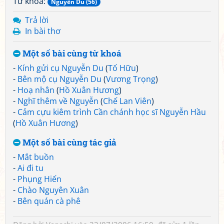
Từ khoá:
Nguyễn Du (56)
Trả lời
In bài thơ
Một số bài cùng từ khoá
-
Kính gửi cụ Nguyễn Du
(
Tố Hữu
)
-
Bên mộ cụ Nguyễn Du
(
Vương Trọng
)
-
Hoạ nhân
(
Hồ Xuân Hương
)
-
Nghĩ thêm về Nguyễn
(
Chế Lan Viên
)
-
Cảm cựu kiêm trình Cần chánh học sĩ Nguyễn Hầu
(
Hồ Xuân Hương
)
Một số bài cùng tác giả
-
Mắt buồn
-
Ai đi tu
-
Phụng Hiến
-
Chào Nguyên Xuân
-
Bên quán cà phê