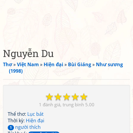
Nguyễn Du
Thơ
»
Việt Nam
»
Hiện đại
»
Bùi Giáng
»
Như sương
(1998)
☆
☆
☆
☆
☆
1
5.00
Thể thơ:
Lục bát
Thời kỳ:
Hiện đại
người thích
1