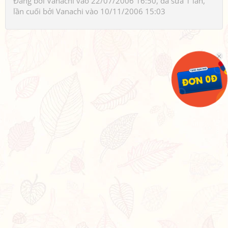
Đăng bởi
Vanachi
vào 22/07/2006 16:50, đã sửa 1 lần,
lần cuối bởi
Vanachi
vào 10/11/2006 15:03