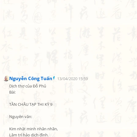
Nguyễn Công Tuấn
13/04/2020 15:59
Dịch thơ của Đỗ Phủ

Bài:

TẦN CHÂU TẠP THI KỲ 9

Nguyên văn:

Kim nhật minh nhân nhãn,

Lâm trì hảo dịch đình.
