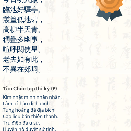
臨
池
好
驛
亭
。
叢
篁
低
地
碧
，
高
柳
半
天
青
。
稠
疊
多
幽
事
，
喧
呼
閱
使
星
。
老
夫
如
有
此
，
不
異
在
郊
垌
。
Tần Châu tạp thi kỳ 09
Kim nhật minh nhân nhãn,
Lâm trì hảo dịch đình.
Tùng hoàng đê địa bích,
Cao liễu bán thiên thanh.
Trù điệp đa u sự,
Huyên hô duyệt sứ tinh.