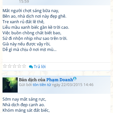
15:59
Mắt người chợt sáng bữa nay,
Bên ao, nhà dịch nơi này đẹp ghê.
Tre xanh rủ đất lê thê,
Liễu mầu xanh biếc gần kề trời cao.
Việc buồn chồng chất biết bao,
Sứ đi nhộn nhịp như sao trên trời.
Già này nếu được vậy rồi,
Dễ gì mà chịu ở nơi mịt mù...
☆
☆
☆
☆
☆
Trả lời
Bản dịch của
Phạm Doanh
Gửi bởi
tôn tiền tử
ngày 22/03/2015 14:46
Sớm nay mắt sáng rực,
Nhà dịch đẹp cạnh ao.
Khóm măng sát đất biếc,