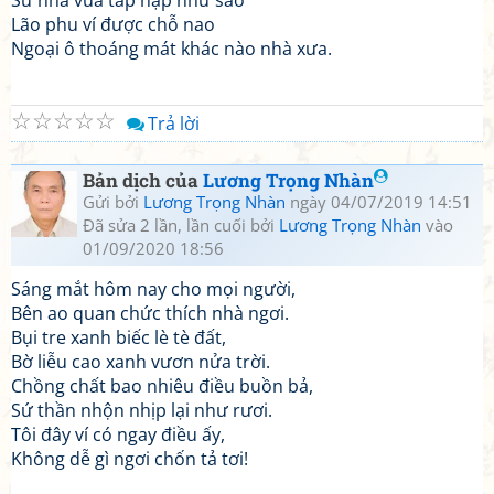
Sứ nhà vua tấp nập như sao
Lão phu ví được chỗ nao
Ngoại ô thoáng mát khác nào nhà xưa.
☆
☆
☆
☆
☆
Trả lời
Bản dịch của
Lương Trọng Nhàn
Gửi bởi
Lương Trọng Nhàn
ngày 04/07/2019 14:51
Đã sửa 2 lần, lần cuối bởi
Lương Trọng Nhàn
vào
01/09/2020 18:56
Sáng mắt hôm nay cho mọi người,
Bên ao quan chức thích nhà ngơi.
Bụi tre xanh biếc lè tè đất,
Bờ liễu cao xanh vươn nửa trời.
Chồng chất bao nhiêu điều buồn bả,
Sứ thần nhộn nhịp lại như rươi.
Tôi đây ví có ngay điều ấy,
Không dễ gì ngơi chốn tả tơi!