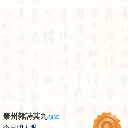
秦
州
雜
詩
其
九
今
日
明
人
眼
，