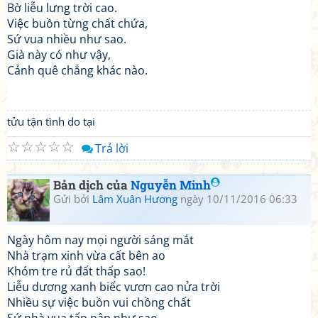
Bờ liễu lưng trời cao.
Việc buồn từng chất chứa,
Sứ vua nhiều như sao.
Già này có như vậy,
Cảnh quê chẳng khác nào.
tửu tận tình do tại
☆
☆
☆
☆
☆
Trả lời
Bản dịch của
Nguyễn Minh
Gửi bởi
Lâm Xuân Hương
ngày 10/11/2016 06:33
Ngày hôm nay mọi người sáng mắt
Nhà trạm xinh vừa cất bên ao
Khóm tre rủ đất thấp sao!
Liễu dương xanh biếc vươn cao nửa trời
Nhiều sự việc buồn vui chồng chất