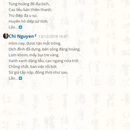
Tùng hoàng đê địa bích,

Cao liễu bán thiên thanh.

Trù điệp đa u sự,

Huyên hô diệp sứ tình.

Lão… 
Chi Nguyen
13/12/2018 16:47
Hôm nay, được tận mắt trông.

Dịch đình đã dựng, bên sông đàng hoàng.

Lom khom, mấy bụi tre vàng.

Xanh xanh dặng liễu, cao ngang nửa trời.

Chồng chất, bao việc rối bời.

Sứ giả tấp nập, đông thời như sao.

Lão… 