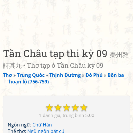
Tần Châu tạp thi kỳ 09
秦州雜
詩其九 • Thơ tạp ở Tần Châu kỳ 09
Thơ
»
Trung Quốc
»
Thịnh Đường
»
Đỗ Phủ
»
Bôn ba
hoạn lộ (756-759)
☆
☆
☆
☆
☆
1
5.00
Ngôn ngữ:
Chữ Hán
Thể thơ:
Ngũ ngôn bát cú