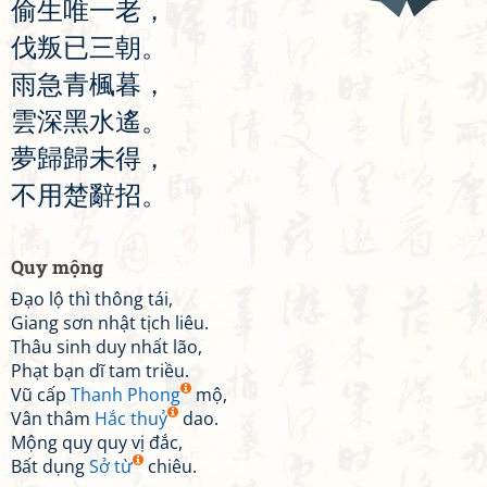
偷
生
唯
一
老
，
伐
叛
已
三
朝
。
雨
急
青
楓
暮
，
雲
深
黑
水
遙
。
夢
歸
歸
未
得
，
不
用
楚
辭
招
。
Quy mộng
Đạo lộ thì thông tái,
Giang sơn nhật tịch liêu.
Thâu sinh duy nhất lão,
Phạt bạn dĩ tam triều.
Vũ cấp
Thanh Phong
mộ,
Vân thâm
Hắc thuỷ
dao.
Mộng quy quy vị đắc,
Bất dụng
Sở từ
chiêu.