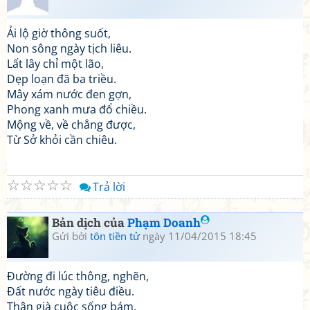
Ải lộ giờ thông suốt,
Non sông ngày tịch liêu.
Lất lây chỉ một lão,
Dẹp loạn đã ba triều.
Mây xám nước đen gợn,
Phong xanh mưa đổ chiều.
Mộng về, về chẳng được,
Từ Sở khỏi cần chiêu.
☆
☆
☆
☆
☆
Trả lời
Bản dịch của
Phạm Doanh
Gửi bởi
tôn tiền tử
ngày 11/04/2015 18:45
Đường đi lúc thông, nghẽn,
Đất nước ngày tiêu điều.
Thân già cuộc sống bám,