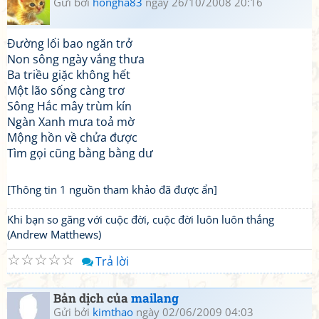
Gửi bởi
hongha83
ngày 26/10/2008 20:16
Đường lối bao ngăn trở
Non sông ngày vắng thưa
Ba triều giặc không hết
Một lão sống càng trơ
Sông Hắc mây trùm kín
Ngàn Xanh mưa toả mờ
Mộng hồn về chửa được
Tìm gọi cũng bằng bằng dư
[Thông tin 1 nguồn tham khảo đã được ẩn]
Khi bạn so găng với cuộc đời, cuộc đời luôn luôn thắng
(Andrew Matthews)
☆
☆
☆
☆
☆
Trả lời
Bản dịch của
mailang
Gửi bởi
kimthao
ngày 02/06/2009 04:03