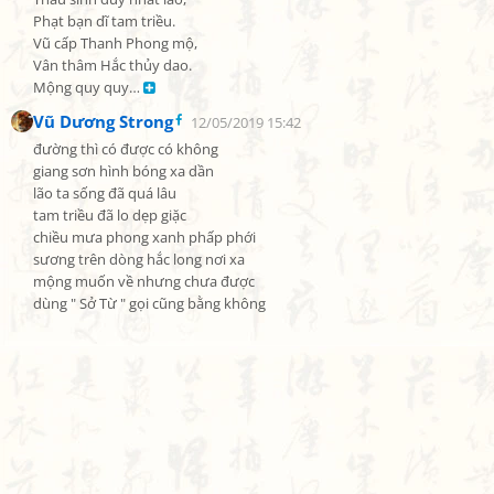
Phạt bạn dĩ tam triều.

Vũ cấp Thanh Phong mộ,

Vân thâm Hắc thủy dao.

Mộng quy quy… 
Vũ Dương Strong
12/05/2019 15:42
đường thì có được có không

giang sơn hình bóng xa dần

lão ta sống đã quá lâu

tam triều đã lo dẹp giặc

chiều mưa phong xanh phấp phới

sương trên dòng hắc long nơi xa

mộng muốn về nhưng chưa được

dùng " Sở Từ " gọi cũng bằng không