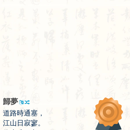
歸
夢
道
路
時
通
塞
，
江
山
日
寂
寥
。