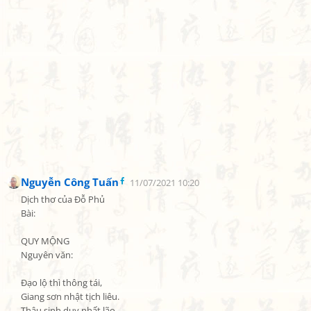
Nguyễn Công Tuấn
11/07/2021 10:20
Dịch thơ của Đỗ Phủ

Bài:

QUY MỘNG

Nguyên văn:

Đạo lộ thì thông tái,

Giang sơn nhật tịch liêu.

Thâu sinh duy nhất lão,
