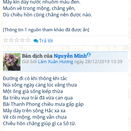
Mây kín dày nước nhuốm màu đen.
Muốn về trong mộng, chẳng yên,
Dù chiêu hồn cũng chẳng nên được nào.
[Thông tin 1 nguồn tham khảo đã được ẩn]
☆
☆
☆
☆
☆
Trả lời
Bản dịch của
Nguyễn Minh
Gửi bởi
Lâm Xuân Hương
ngày 28/12/2019 10:39
Đường đi có khi thông khi tắc
Núi sông ngày càng lúc vắng thưa
Một ông già sống kiếp thừa
Ba triều vua trải đã vừa can qua
Bãi Thanh Phong chiều mưa gấp gáp
Mây dày trên sông Hắc xa xa
Về cõi mộng, mộng vẫn chưa
Chiêu hồn chẳng giúp gì ca Sở từ.