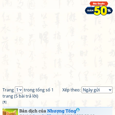
Trang
trong tổng số 1
Xếp theo:
trang (5 bài trả lời)
[
1
]
Bản dịch của
Nhượng Tống