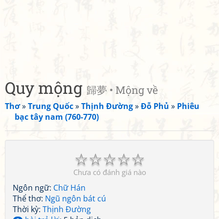
Quy mộng
歸夢 • Mộng về
Thơ
»
Trung Quốc
»
Thịnh Đường
»
Đỗ Phủ
»
Phiêu
bạc tây nam (760-770)
☆
☆
☆
☆
☆
Chưa có đánh giá nào
Ngôn ngữ:
Chữ Hán
Thể thơ:
Ngũ ngôn bát cú
Thời kỳ:
Thịnh Đường