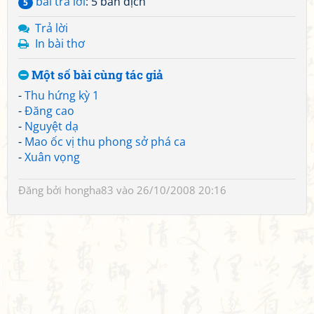
bài trả lời
: 5 bản dịch
5
Trả lời
In bài thơ
Một số bài cùng tác giả
-
Thu hứng kỳ 1
-
Đăng cao
-
Nguyệt dạ
-
Mao ốc vị thu phong sở phá ca
-
Xuân vọng
Đăng bởi
hongha83
vào 26/10/2008 20:16