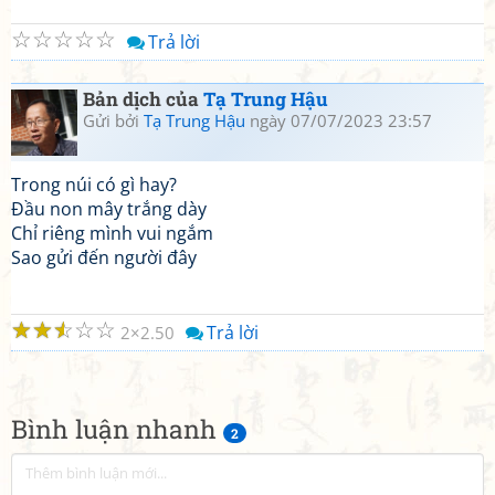
☆
☆
☆
☆
☆
Trả lời
Bản dịch của
Tạ Trung Hậu
Gửi bởi
Tạ Trung Hậu
ngày 07/07/2023 23:57
Trong núi có gì hay?
Đầu non mây trắng dày
Chỉ riêng mình vui ngắm
Sao gửi đến người đây
☆
☆
☆
☆
☆
Trả lời
2
2.50
Bình luận nhanh
2