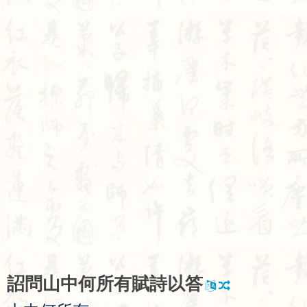
詔
問
山
中
何
所
有
賦
詩
以
答