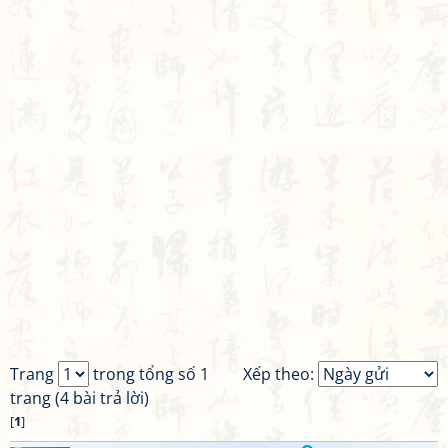
Trang
trong tổng số 1
Xếp theo:
trang (4 bài trả lời)
[
1
]