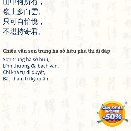
山
中
何
所
有
，
嶺
上
多
白
雲
。
只
可
自
怡
悅
，
不
堪
持
寄
君
。
Chiếu vấn sơn trung hà sở hữu phú thi dĩ đáp
Sơn trung hà sở hữu,
Lĩnh thượng đa bạch vân.
Chỉ khả tự di duyệt,
Bất kham trì ký quân.