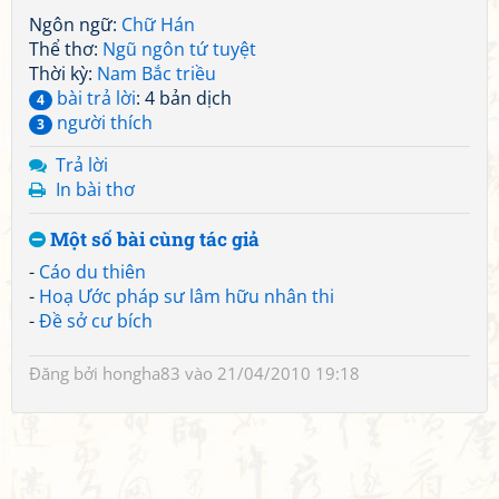
Ngôn ngữ:
Chữ Hán
Thể thơ:
Ngũ ngôn tứ tuyệt
Thời kỳ:
Nam Bắc triều
bài trả lời
: 4 bản dịch
4
người thích
3
Trả lời
In bài thơ
Một số bài cùng tác giả
-
Cáo du thiên
-
Hoạ Ước pháp sư lâm hữu nhân thi
-
Đề sở cư bích
Đăng bởi
hongha83
vào 21/04/2010 19:18