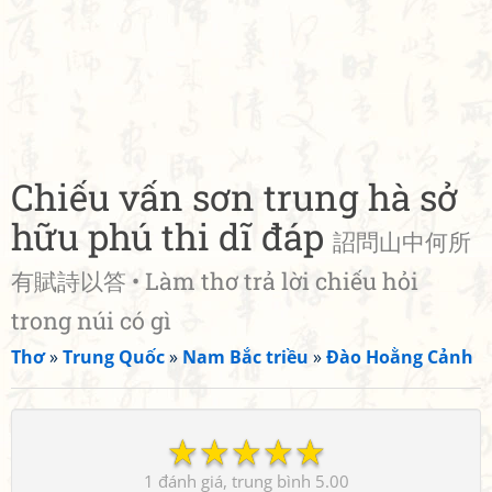
Chiếu vấn sơn trung hà sở
hữu phú thi dĩ đáp
詔問山中何所
有賦詩以答 • Làm thơ trả lời chiếu hỏi
trong núi có gì
Thơ
»
Trung Quốc
»
Nam Bắc triều
»
Đào Hoằng Cảnh
☆
☆
☆
☆
☆
1
5.00